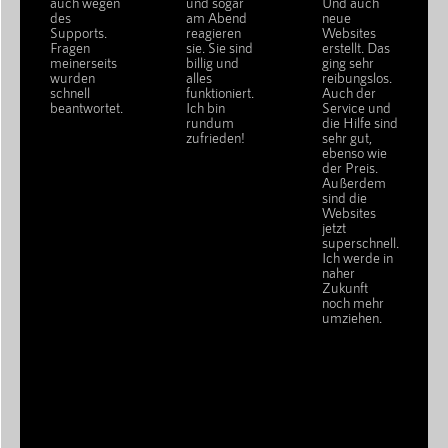
auch wegen
und sogar
Und auch
des
am Abend
neue
Supports.
reagieren
Websites
Fragen
sie. Sie sind
erstellt. Das
meinerseits
billig und
ging sehr
wurden
alles
reibungslos.
schnell
funktioniert.
Auch der
beantwortet.
Ich bin
Service und
rundum
die Hilfe sind
zufrieden!
sehr gut,
ebenso wie
der Preis.
Außerdem
sind die
Websites
jetzt
superschnell.
Ich werde in
naher
Zukunft
noch mehr
umziehen.