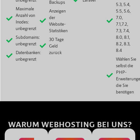
Backups
5.3, 5.4,
Maximale
Anzeigen
5.5, 5.6,
Anzahl von
der
7.0,
Inodes:
Website-
7.1,7.2,
unbegrenzt
Statistiken
7.3, 7.4,
Subdomains:
8.0, 8.1,
30 Tage
unbegrenzt
8.2, 8.3,
Geld
8.4
Datenbanken:
zurück
unbegrenzt
Wählen Sie
selbst die
PHP-
Erweiterunge
die Sie
benötigen
WARUM WEBHOSTING BEI UNS?