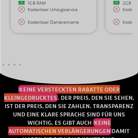
1GB RAM
2GB R
Kostenloser Umzugsservice
Kostenl
Kostenloser Domänenname
Kosten
KEINE VERSTECKTEN RABATTE ODER
KLEINGEDRUCKTES
. DER PREIS, DEN SIE SEHEN,
IST DER PREIS, DEN SIE ZAHLEN. TRANSPARENZ
UND EINE KLARE SPRACHE SIND FÜR UNS
WICHTIG. ES GIBT AUCH
KEINE
AUTOMATISCHEN VERLÄNGERUNGEN
DAMIT