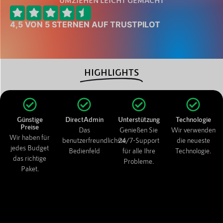
UMZIEHEN LEICHT GEMACHT
4,5 VON 5 STERNEN AUF TRUSTPILOT
HIGHLIGHTS
Günstige
DirectAdmin
Unterstützung
Technologie
Preise
Das
Genießen Sie
Wir verwenden
Wir haben für
benutzerfreundlichste
24/7-Support
die neueste
jedes Budget
Bedienfeld
für alle Ihre
Technologie.
das richtige
Probleme.
Paket.