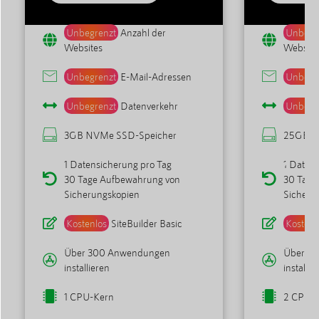
Unbegrenzt
Anzahl der
Unbegr
Websites
Website
Unbegrenzt
E-Mail-Adressen
Unbegr
Unbegrenzt
Datenverkehr
Unbegr
3GB NVMe SSD-Speicher
25GB N
1 Datensicherung pro Tag
1 Daten
30 Tage Aufbewahrung von
30 Tage
Sicherungskopien
Sicheru
Kostenlos
SiteBuilder Basic
Kostenl
Über 300 Anwendungen
Über 3
installieren
installie
1 CPU-Kern
2 CPU-