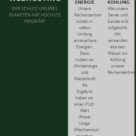
ENERGIE
KÜHLUNG
DER SCHUTZ UNSERES
Unsere
Alle unsere
PLANETEN HAT HÖCHSTE
Rechenzentren
Server und
PRIORITÄT
nutzen in
Geräte sind
vollem
luftgekühlt.
Umfang
Wir
erneuerbare
verwenden
Energien.
also kein
Dazu
Wasser zur
nutzen wir
Kühlung
Windenergie
unserer
und
Rechenzentren.
Wasserkraft.
Als
Ergebnis
haben wir
einen PUE-
Wert
(Power
Usage
Effectiveness)
zwischen