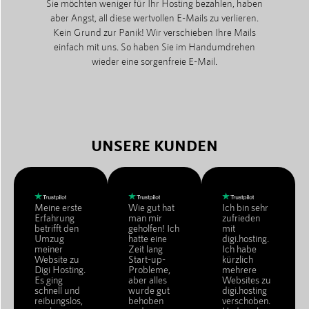
Sie möchten weniger für Ihr Hosting bezahlen, haben
aber Angst, all diese wertvollen E-Mails zu verlieren.
Kein Grund zur Panik! Wir verschieben Ihre Mails
einfach mit uns. So haben Sie im Handumdrehen
wieder eine sorgenfreie E-Mail.
UNSERE KUNDEN
Meine erste
Wie gut hat
Ich bin sehr
Erfahrung
man mir
zufrieden
betrifft den
geholfen! Ich
mit
Umzug
hatte eine
digi.hosting.
meiner
Zeit lang
Ich habe
Website zu
Start-up-
kürzlich
Digi Hosting.
Probleme,
mehrere
Es ging
aber alles
Websites zu
schnell und
wurde gut
digi.hosting
reibungslos,
behoben
verschoben.