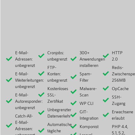
E-Mail-
Cronjobs:
300+
HTTP
Adressen:
unbegrenzt
Anwendungen
2.0
unbegrenzt
installieren
FTP-
Redis-
E-Mail-
Konten:
Spam-
Zwischenspe
Weiterleitungen:
unbegrenzt
Filter
256MB
unbegrenzt
Kostenloses
Malware-
OpCache
E-Mail-
SSL-
Scan
SSH-
Autoresponder:
Zertifikat
WP CLI
Zugang
unbegrenzt
Unbegrenzter
GIT-
Erwachsene
Catch-All-
Datenverkehr
Integration
erlaubt
E-Mail-
Automatische
Komponist
PHP 4.4,
Adressen:
tägliche
5.1, 5.2,
unbegrenzt
Laravel