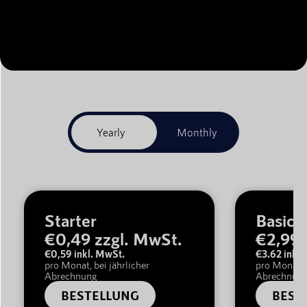
Starter
Basic
€0,49 zzgl. MwSt.
€2,99
€0,59 inkl. MwSt.
€3.62 inkl.
pro Monat, bei jährlicher
pro Monat, b
Abrechnung
Abrechnun
BESTELLUNG
BEST