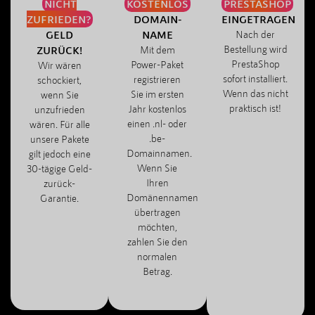
NICHT
KOSTENLOS
PRESTASHOP
ZUFRIEDEN?
DOMAIN-
EINGETRAGEN
GELD
NAME
Nach der
Bestellung wird
ZURÜCK!
Mit dem
PrestaShop
Power-Paket
Wir wären
sofort installiert.
registrieren
schockiert,
Wenn das nicht
Sie im ersten
wenn Sie
praktisch ist!
Jahr kostenlos
unzufrieden
einen .nl- oder
wären. Für alle
.be-
unsere Pakete
Domainnamen.
gilt jedoch eine
Wenn Sie
30-tägige Geld-
Ihren
zurück-
Domänennamen
Garantie.
übertragen
möchten,
zahlen Sie den
normalen
Betrag.