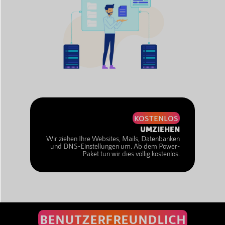
KOSTENLOS
UMZIEHEN
Wir ziehen Ihre Websites, Mails, Datenbanken
und DNS-Einstellungen um. Ab dem Power-
Paket tun wir dies völlig kostenlos.
BENUTZERFREUNDLICH