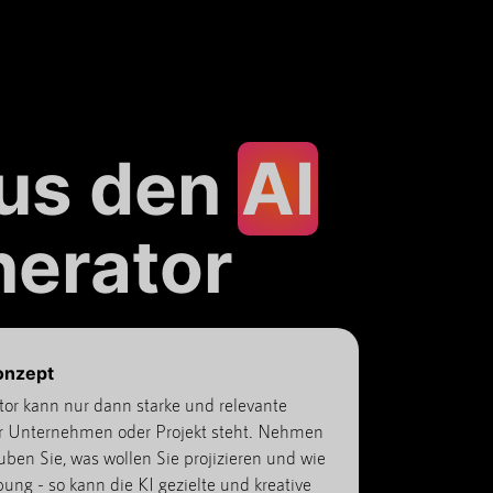
aus den
AI
erator
onzept
r kann nur dann starke und relevante
hr Unternehmen oder Projekt steht. Nehmen
uben Sie, was wollen Sie projizieren und wie
ung - so kann die KI gezielte und kreative