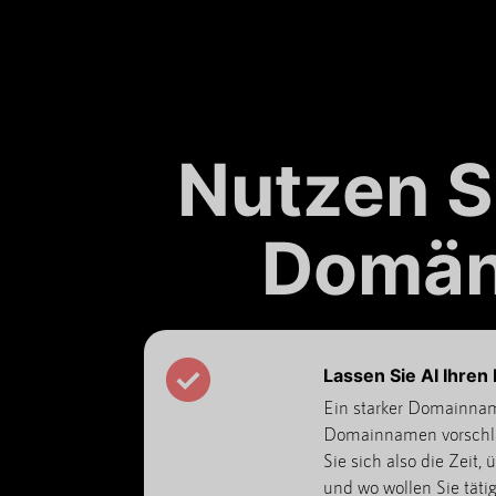
Nutzen S
Domän
Lassen Sie AI Ihre
Ein starker Domainnam
Domainnamen vorschlag
Sie sich also die Zeit
und wo wollen Sie täti