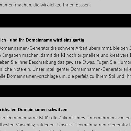
namen machen, die wirklich zu Ihnen passen.
ich - und Ihr Domainname wird einzigartig
omainnamen-Generator die schwere Arbeit übernimmt, bleiben Si
e Eingaben machen, damit die KI noch originellere und kreativer
eben Sie Ihrer Beschreibung das gewisse Etwas. Fügen Sie Humor 
önliche Note ein. Unser intelligenter Domainnamen-Generator erke
elle Domainnamenvorschläge um, die perfekt zu Ihrem Stil und Ihr
en idealen Domainnamen schwitzen
amer Domänenname ist für die Zukunft Ihres Unternehmens von e
stbesten Vorschlag zufrieden. Unser KI-Domainnamen-Generator is