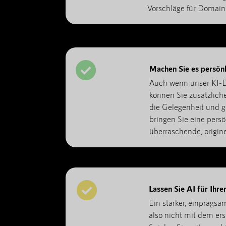
Vorschläge für Domain
Machen Sie es persönl
Auch wenn unser KI-D
können Sie zusätzlich
die Gelegenheit und g
bringen Sie eine pers
überraschende, origin
Lassen Sie AI für Ihr
Ein starker, einprägs
also nicht mit dem er