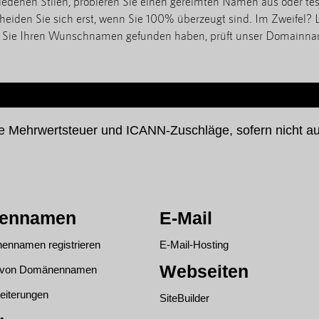
hiedenen Stilen, probieren Sie einen gereimten Namen aus oder tes
eiden Sie sich erst, wenn Sie 100% überzeugt sind. Im Zweifel? 
Sie Ihren Wunschnamen gefunden haben, prüft unser Domainname
ne Mehrwertsteuer und ICANN-Zuschläge, sofern nicht a
ennamen
E-Mail
ennamen registrieren
E-Mail-Hosting
Webseiten
g von Domänennamen
eiterungen
SiteBuilder