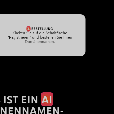
3.
BESTELLUNG
Klicken Sie auf die Schaltfläche
"Registrieren" und bestellen Sie Ihren
Domänennamen.
 IST EIN
AI
NENNAMEN-