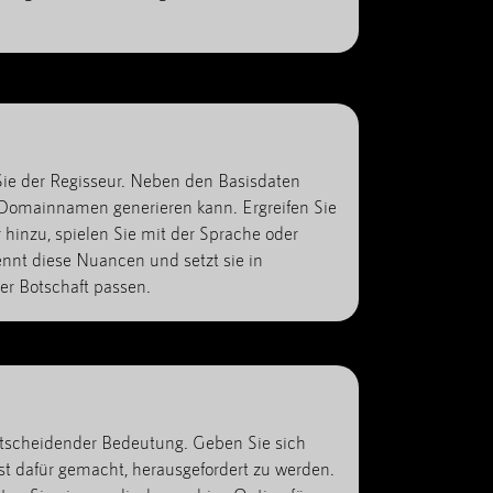
e der Regisseur. Neben den Basisdaten
e Domainnamen generieren kann. Ergreifen Sie
hinzu, spielen Sie mit der Sprache oder
nnt diese Nuancen und setzt sie in
er Botschaft passen.
ntscheidender Bedeutung. Geben Sie sich
t dafür gemacht, herausgefordert zu werden.