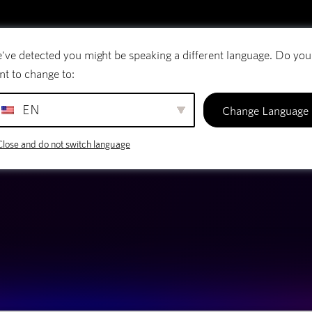
've detected you might be speaking a different language. Do you
E-Mail
Domänennamen
SiteBuilder
nt to change to:
EN
Change Language
KOSTENLOSES WERKZEUG
MAIN NAME GEN
Close and do not switch language
ie einen Domainnamen mit AI und registrieren Sie ihn innerhalb 