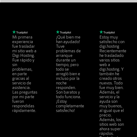
NUESTROS CLIENTES
Mi primera
¡Qué bien me
Estoy muy
experiencia
han ayudado!
satisfecho con
fue trasladar
Tuve
digi.hosting
mi sitio web a
problemas de
Recientemente
Digi Hosting.
arranque
he trasladado
Fue rápido y
durante un
varios sitios
sin
tiempo, pero
web a
problemas,
todo se
digi.hosting. Y
en parte
arregló bien e
también he
gracias al
incluso por la
creado otros
servicio de
noche
nuevos. Todo
asistencia.
responden.
fue muy bien.
Las preguntas
Son baratos y
Además, el
por mi parte
todo funciona.
servicio y la
fueron
¡Estoy
ayuda son
respondidas
completamente
muy buenos,
rápidamente.
satisfecho!
al igual que el
precio.
Además, los
sitios web son
ahora super
rápidos.