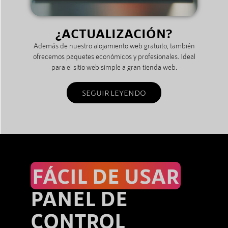
¿ACTUALIZACIÓN?
Además de nuestro alojamiento web gratuito, también
ofrecemos paquetes económicos y profesionales. Ideal
para el sitio web simple a gran tienda web.
SEGUIR LEYENDO
FÁCIL DE USAR
PANEL DE
CONTROL