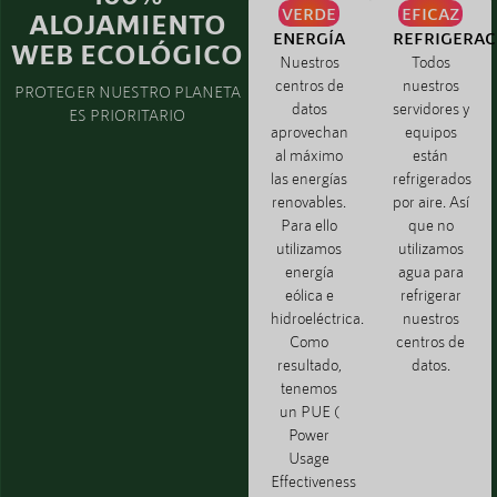
VERDE
EFICAZ
ALOJAMIENTO
ENERGÍA
REFRIGERAC
WEB ECOLÓGICO
Nuestros
Todos
centros de
nuestros
PROTEGER NUESTRO PLANETA
datos
servidores y
ES PRIORITARIO
aprovechan
equipos
al máximo
están
las energías
refrigerados
renovables.
por aire. Así
Para ello
que no
utilizamos
utilizamos
energía
agua para
eólica e
refrigerar
hidroeléctrica.
nuestros
Como
centros de
resultado,
datos.
tenemos
un PUE (
Power
Usage
Effectiveness