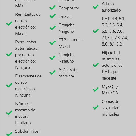
Adulto
Máx. 1
Compositor
autorizado
Remitentes de
Laravel
PHP 4.4, 5.1,
correo
Cronjobs:
5.2, 5.3, 5.4,
electrónico:
Ninguno
5.5, 5.6, 7.0,
Máx. 1
7.1,7.2, 7.3, 7.4,
FTP - cuentas:
Respuestas
8.0, 8.1, 8.2
Máx. 1
automáticas
Elija usted
por correo
Cronjobs:
mismo las
electrónico:
Ninguno
extensiones
Ninguna
Análisis de
PHP que
Direcciones de
malware
necesite
correo
MySQL /
electrónico:
MariaDB
Ninguna
Copias de
Número
seguridad
máximo de
manuales
inodos:
Ilimitado
Subdominios: