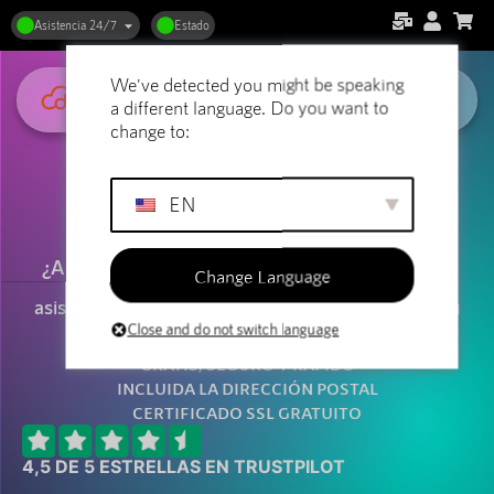
Asistencia 24/7
Estado
We've detected you might be speaking
a different language. Do you want to
change to:
Alojamiento web
EN
gratuito
¿Alojamiento web gratuito? Sí, existe. No todo el
Change Language
mundo necesita mucho. Incluso ofrecemos
asistencia 24 horas al día, 7 días a la semana, en su
propio idioma. ¡Si eso no es un castigo!
Close and do not switch language
GRATIS, SEGURO Y RÁPIDO
INCLUIDA LA DIRECCIÓN POSTAL
CERTIFICADO SSL GRATUITO
4,5 DE 5 ESTRELLAS EN TRUSTPILOT