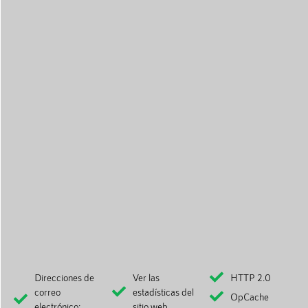
Direcciones de
Ver las
HTTP 2.0
correo
estadísticas del
OpCache
electrónico:
sitio web