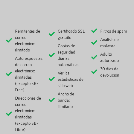
Remitentes de
Certificado SSL
Filtros de spam
correo
gratuito
Análisis de
electrónico:
Copias de
malware
ilimitado
seguridad
Adulto
Autorespuestas
diarias
autorizado
de correo
automáticas
30 días de
electrónico:
Ver las
devolución
ilimitadas
estadísticas del
(excepto SB-
sitio web
Free)
Ancho de
Direcciones de
banda:
correo
ilimitado
electrónico:
ilimitadas
(excepto SB-
Libre)