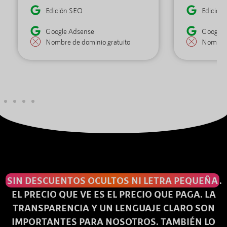
Edición SEO
Edición
Google Adsense
Google 
Nombre de dominio gratuito
Nombre 
SIN DESCUENTOS OCULTOS NI LETRA PEQUEÑA
.
EL PRECIO QUE VE ES EL PRECIO QUE PAGA. LA
TRANSPARENCIA Y UN LENGUAJE CLARO SON
IMPORTANTES PARA NOSOTROS. TAMBIÉN LO