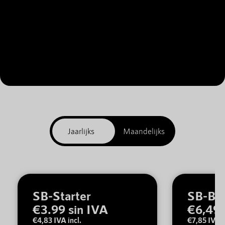
SB-Starter
SB-Bas
€3.99 sin IVA
€6,49 
€4,83 IVA incl.
€7,85 IVA i