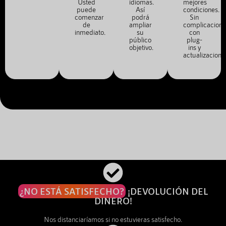
Usted
idiomas.
mejores
puede
Así
condiciones.
comenzar
podrá
Sin
de
ampliar
complicacione
inmediato.
su
con
público
plug-
objetivo.
ins y
actualizacione
¿NO ESTÁ SATISFECHO?
¡DEVOLUCIÓN DEL
DINERO!
Nos distanciaríamos si no estuvieras satisfecho.