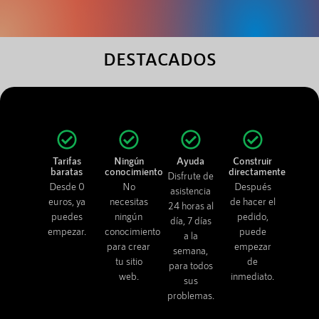
DESTACADOS
Tarifas
Ningún
Ayuda
Construir
baratas
conocimiento
directamente
Disfrute de
Desde 0
No
Después
asistencia
euros, ya
necesitas
de hacer el
24 horas al
puedes
ningún
pedido,
día, 7 días
empezar.
conocimiento
puede
a la
para crear
empezar
semana,
tu sitio
de
para todos
web.
inmediato.
sus
problemas.