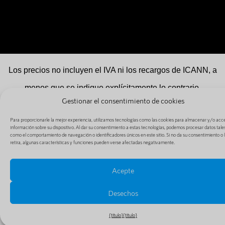
Los precios no incluyen el IVA ni los recargos de ICANN, a
menos que se indique explícitamente lo contrario.
Gestionar el consentimiento de cookies
Para proporcionarle la mejor experiencia, utilizamos tecnologías como las cookies para almacenar y/o acc
información sobre su dispositivo. Al dar su consentimiento a estas tecnologías, podemos procesar datos tale
como el comportamiento de navegación o identificadores únicos en este sitio. Si no da su consentimiento o 
Nombres
Correo
Enlaces
retira, algunas características y funciones pueden verse afectadas negativamente.
de
electrónico
Ayuda
dominio
Alojamiento
Estado
Acepte
Registrar un
de correo
Noticias
nombre de
electrónico
Acuerdo de
Desechos
dominio
nivel de
Páginas
web
servicio
{título}
{título}