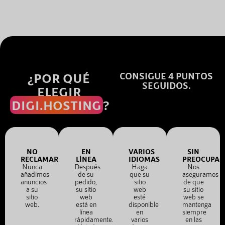
¿POR QUÉ
CONSIGUE 4 PUNTOS
SEGUIDOS.
ELEGIR
DIGI.HOSTING
?
NO
EN
VARIOS
SIN
RECLAMAR
LÍNEA
IDIOMAS
PREOCUPAC
Nunca
Después
Haga
Nos
añadimos
de su
que su
aseguramos
anuncios
pedido,
sitio
de que
a su
su sitio
web
su sitio
sitio
web
esté
web se
web.
está en
disponible
mantenga
línea
en
siempre
rápidamente.
varios
en las