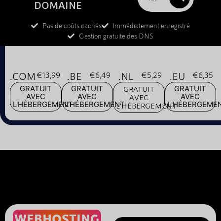
DOMAINE
Pas de coûts cachés
Immédiatement enregistré
Gestion gratuite des DNS
.COM
€13,99
.BE
€6,49
.NL
€5,29
.EU
€6,35
GRATUIT
GRATUIT
GRATUIT
GRATUIT
AVEC
AVEC
AVEC
AVEC
L'HÉBERGEMENT
L'HÉBERGEMENT
L'HÉBERGEME
L'HÉBERGEMENT
WEBHOSTING