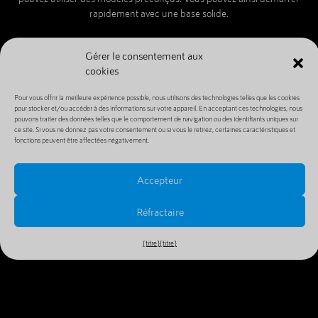
rapidement avec une base solide.
Gérer le consentement aux
cookies
Pour vous offrir la meilleure expérience possible, nous utilisons des technologies telles que les cookies
pour stocker et/ou accéder à des informations sur votre appareil. En acceptant ces technologies, nous
pouvons traiter des données telles que le comportement de navigation ou des identifiants uniques sur
ce site. Si vous ne donnez pas votre consentement ou si vous le retirez, certaines caractéristiques et
fonctions peuvent être affectées négativement.
Accepteur
Réfractaire
{titre}
{titre}
Un modèle pour chaque site web,