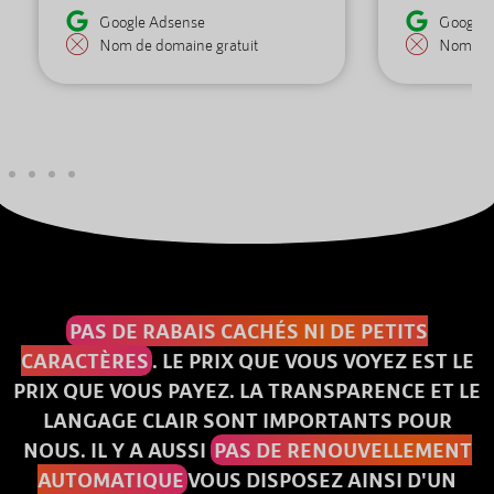
Google Adsense
Google 
Nom de domaine gratuit
Nom de 
PAS DE RABAIS CACHÉS NI DE PETITS
CARACTÈRES
. LE PRIX QUE VOUS VOYEZ EST LE
PRIX QUE VOUS PAYEZ. LA TRANSPARENCE ET LE
LANGAGE CLAIR SONT IMPORTANTS POUR
NOUS. IL Y A AUSSI
PAS DE RENOUVELLEMENT
AUTOMATIQUE
VOUS DISPOSEZ AINSI D'UN