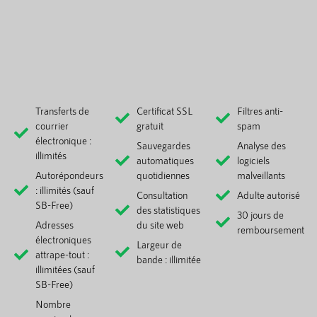
Transferts de
Certificat SSL
Filtres anti-
courrier
gratuit
spam
électronique :
Sauvegardes
Analyse des
illimités
automatiques
logiciels
Autorépondeurs
quotidiennes
malveillants
: illimités (sauf
Consultation
Adulte autorisé
SB-Free)
des statistiques
30 jours de
Adresses
du site web
remboursement
électroniques
Largeur de
attrape-tout :
bande : illimitée
illimitées (sauf
SB-Free)
Nombre