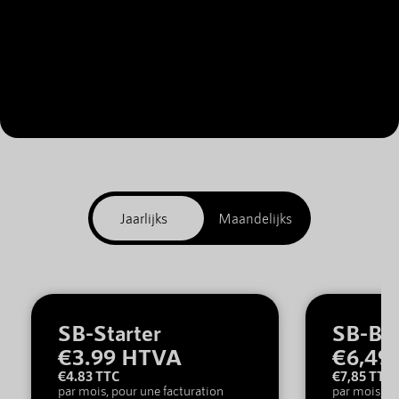
SB-Starter
SB-Bas
€3.99 HTVA
€6,49 
€4.83 TTC
€7,85 TTC
par mois, pour une facturation
par mois, po