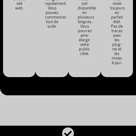
site
rapidement.
soit
reste
web.
Vous
disponible
toujours
pouvez
en
en
commencer
plusieurs
parfait
tout de
langues.
état.
suite.
Vous
Pas de
pourrez
tracas
ainsi
avec
élargir
les
votre
plug-
public
ins et
cible.
les
mises
à jour.