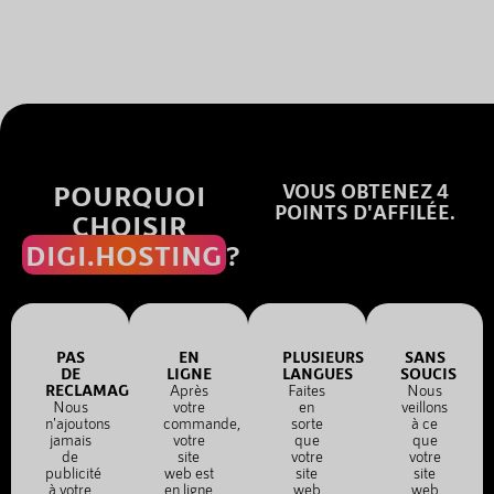
POURQUOI
VOUS OBTENEZ 4
POINTS D'AFFILÉE.
CHOISIR
DIGI.HOSTING
?
PAS
EN
PLUSIEURS
SANS
DE
LIGNE
LANGUES
SOUCIS
RECLAMAGE
Après
Faites
Nous
Nous
votre
en
veillons
n'ajoutons
commande,
sorte
à ce
jamais
votre
que
que
de
site
votre
votre
publicité
web est
site
site
à votre
en ligne
web
web