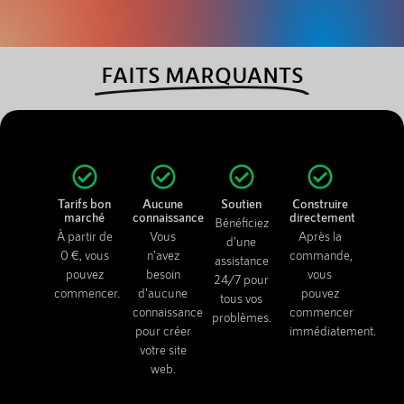
FAITS MARQUANTS
Tarifs bon
Aucune
Soutien
Construire
marché
connaissance
directement
Bénéficiez
À partir de
Vous
Après la
d'une
0 €, vous
n'avez
commande,
assistance
pouvez
besoin
vous
24/7 pour
commencer.
d'aucune
pouvez
tous vos
connaissance
commencer
problèmes.
pour créer
immédiatement.
votre site
web.