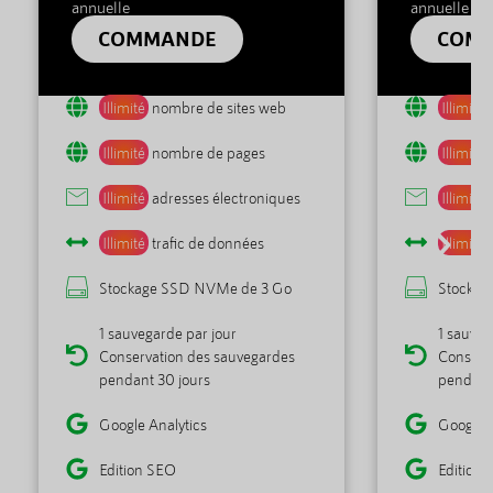
annuelle
annuelle
COMMANDE
COM
Illimité
nombre de sites web
Illimité
Illimité
nombre de pages
Illimité
Illimité
adresses électroniques
Illimité
Illimité
trafic de données
Illimité
Stockage SSD NVMe de 3 Go
Stockag
1 sauvegarde par jour
1 sauveg
Conservation des sauvegardes
Conserv
pendant 30 jours
pendant
Google Analytics
Google A
Edition SEO
Edition