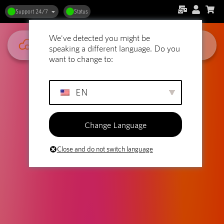
Support 24/7
Status
We've detected you might be
speaking a different language. Do you
want to change to:
EN
Change Language
Close and do not switch language