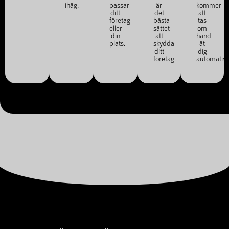
ihåg.
passar
är
kommer
ditt
det
att
företag
bästa
tas
eller
sättet
om
din
att
hand
plats.
skydda
åt
ditt
dig
företag.
automatisk