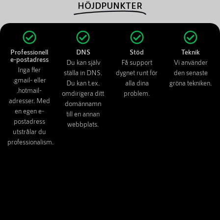
HÖJDPUNKTER
Professionell
DNS
Stöd
Teknik
e-postadress
Du kan själv
Få support
Vi använder
Inga fler
ställa in DNS.
dygnet runt för
den senaste
.gmail- eller
Du kan t.ex.
alla dina
gröna tekniken.
.hotmail-
omdirigera ditt
problem.
adresser. Med
domännamn
en egen e-
till en annan
postadress
webbplats.
utstrålar du
professionalism.