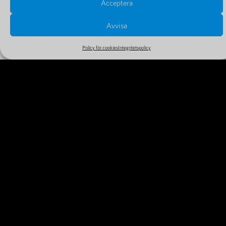
Acceptera
Avvisa
Policy för cookies
Integritetspolicy
PRISER OCH FÖRLÄNGNINGAR
Se alla priser och tillval i vårt stora och billiga sortiment
MER INFORMATION
VARFÖR REGISTRERA DITT
DOMÄNNAMN IDAG?