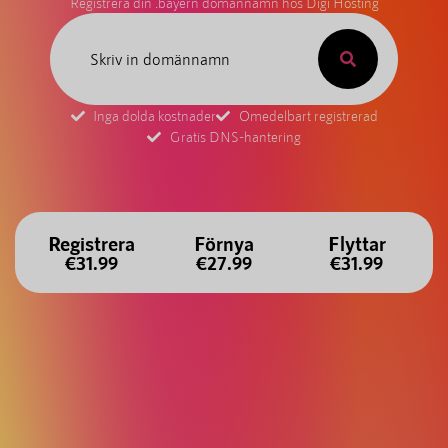
Registrera din .bayern domännamn hos Digi Hosting
Inga dolda kostnader
Omedelbart registrerad
Gratis DNS-hantering
Registrera
Förnya
Flyttar
€31.99
€27.99
€31.99