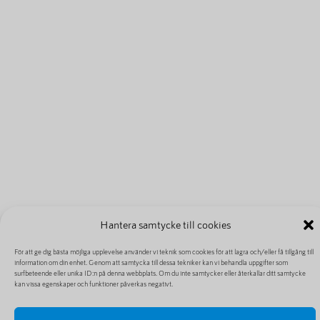
Hantera samtycke till cookies
För att ge dig bästa möjliga upplevelse använder vi teknik som cookies för att lagra och/eller få tillgång till
information om din enhet. Genom att samtycka till dessa tekniker kan vi behandla uppgifter som
surfbeteende eller unika ID:n på denna webbplats. Om du inte samtycker eller återkallar ditt samtycke
kan vissa egenskaper och funktioner påverkas negativt.