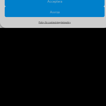
Acceptera
Avvisa
Policy för cookies
Integritetspolicy
PRISER OCH FÖRLÄNGNINGAR
Se alla priser och tillval i vårt stora och billiga sortiment
MER INFORMATION
VARFÖR REGISTRERA DITT
DOMÄNNAMN IDAG?