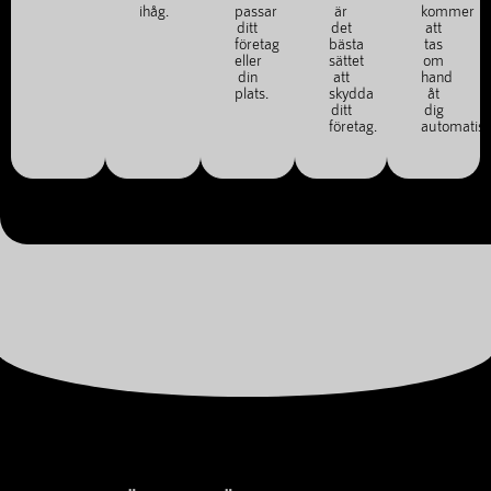
ihåg.
passar
är
kommer
ditt
det
att
företag
bästa
tas
eller
sättet
om
din
att
hand
plats.
skydda
åt
ditt
dig
företag.
automatisk