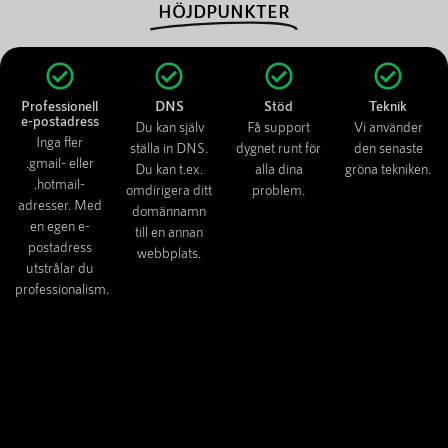
HÖJDPUNKTER
Professionell
DNS
Stöd
Teknik
e-postadress
Du kan själv
Få support
Vi använder
Inga fler
ställa in DNS.
dygnet runt för
den senaste
.gmail- eller
Du kan t.ex.
alla dina
gröna tekniken.
.hotmail-
omdirigera ditt
problem.
adresser. Med
domännamn
en egen e-
till en annan
postadress
webbplats.
utstrålar du
professionalism.