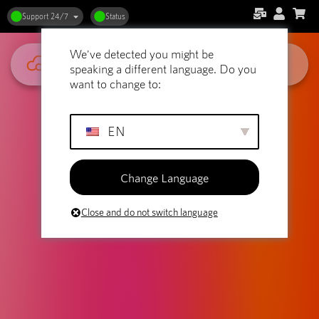
Support 24/7
Status
We've detected you might be
speaking a different language. Do you
want to change to:
EN
Change Language
Close and do not switch language