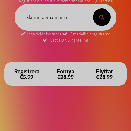
Registrera din .boutique domännamn hos Digi Hosting
Inga dolda kostnader
Omedelbart registrerad
Gratis DNS-hantering
Registrera
Förnya
Flyttar
€5.99
€28.99
€28.99