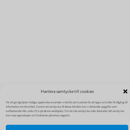
Hantera samtycke till cookies
För att ge dig bästa möjliga upplevelse använder vi teknik som cookies för att lagra och/eller få tillgång till
information om din enhet. Genom att samtycka till dessa tekniker kan vi behandla uppgifter som
surfbeteende eller unika ID:n på denna webbplats. Om du inte samtycker eller återkallar ditt samtycke
kan vissa egenskaper och funktioner påverkas negativt.