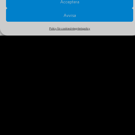
Acceptera
Avvisa
Policy för cookies
Integritetspolicy
PRISER OCH FÖRLÄNGNINGAR
Se alla priser och tillval i vårt stora och billiga sortiment
MER INFORMATION
VARFÖR REGISTRERA DITT
DOMÄNNAMN IDAG?