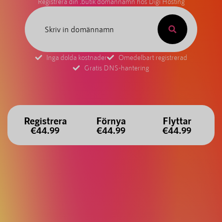
Registrera din .butik domännamn hos Digi Hosting
Inga dolda kostnader
Omedelbart registrerad
Gratis DNS-hantering
Registrera
Förnya
Flyttar
€44.99
€44.99
€44.99