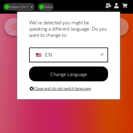
Support 24/7
Status
We've detected you might be
speaking a different language. Do you
want to change to:
EN
Change Language
Close and do not switch language