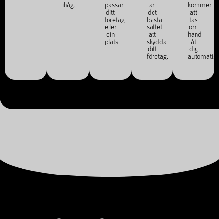
ihåg.
passar
är
kommer
ditt
det
att
företag
bästa
tas
eller
sättet
om
din
att
hand
plats.
skydda
åt
ditt
dig
företag.
automatisk