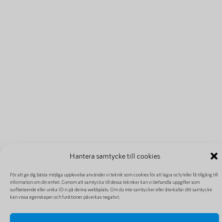
Hantera samtycke till cookies
För att ge dig bästa möjliga upplevelse använder vi teknik som cookies för att lagra och/eller få tillgång till
information om din enhet. Genom att samtycka till dessa tekniker kan vi behandla uppgifter som
surfbeteende eller unika ID:n på denna webbplats. Om du inte samtycker eller återkallar ditt samtycke
kan vissa egenskaper och funktioner påverkas negativt.