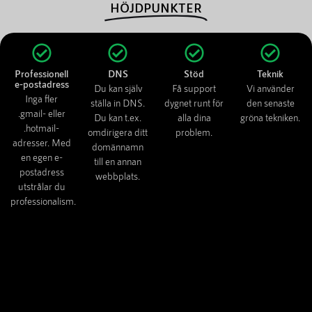
HÖJDPUNKTER
Professionell
DNS
Stöd
Teknik
e-postadress
Du kan själv
Få support
Vi använder
Inga fler
ställa in DNS.
dygnet runt för
den senaste
.gmail- eller
Du kan t.ex.
alla dina
gröna tekniken.
.hotmail-
omdirigera ditt
problem.
adresser. Med
domännamn
en egen e-
till en annan
postadress
webbplats.
utstrålar du
professionalism.