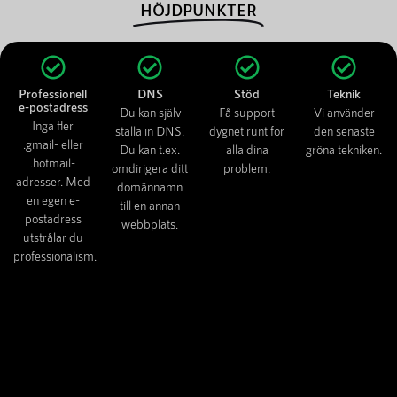
HÖJDPUNKTER
Professionell
DNS
Stöd
Teknik
e-postadress
Du kan själv
Få support
Vi använder
Inga fler
ställa in DNS.
dygnet runt för
den senaste
.gmail- eller
Du kan t.ex.
alla dina
gröna tekniken.
.hotmail-
omdirigera ditt
problem.
adresser. Med
domännamn
en egen e-
till en annan
postadress
webbplats.
utstrålar du
professionalism.