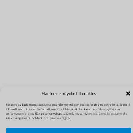
Hantera samtycke till cookies
För att ge dig bästa möjliga upplevelse använder vi teknik som cookies för att lagra och/eller få tillgång till
information om din enhet. Genom att samtycka till dessa tekniker kan vi behandla uppgifter som
surfbeteende eller unika ID:n på denna webbplats. Om du inte samtycker eller återkallar ditt samtycke
kan vissa egenskaper och funktioner påverkas negativt.