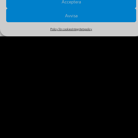
Acceptera
Avvisa
Policy för cookies
Integritetspolicy
PRISER OCH FÖRLÄNGNINGAR
Se alla priser och tillval i vårt stora och billiga sortiment
MER INFORMATION
VARFÖR REGISTRERA DITT
DOMÄNNAMN IDAG?