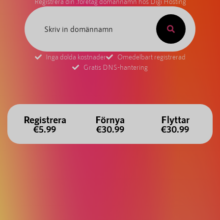
Registrera din .företag domännamn hos Digi Hosting
Inga dolda kostnader
Omedelbart registrerad
Gratis DNS-hantering
Registrera
Förnya
Flyttar
€5.99
€30.99
€30.99