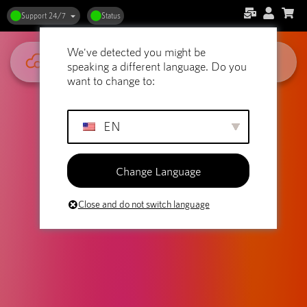
Support 24/7
Status
We've detected you might be
speaking a different language. Do you
want to change to:
EN
Change Language
Close and do not switch language