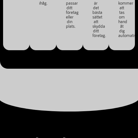
ihåg.
passar
är
kommer
ditt
det
att
företag
bästa
tas
eller
sättet
om
din
att
hand
plats.
skydda
åt
ditt
dig
företag.
automatisk