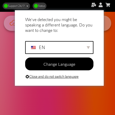
Support 24/7
Status
We've detected you might be
speaking a different language. Do you
want to change to:
EN
Change Language
Close and do not switch language