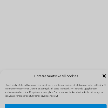
Hantera samtycke till cookies
För att ge dig bästa möjliga upplevelse använder vi teknik som cookies för att lagra och/eller få tillgång till
information om din enhet. Genom att samtycka till dessa tekniker kan vi behandla uppgifter som
surfbeteende eller unika ID:n på denna webbplats. Om du inte samtycker eller återkallar ditt samtycke
kan vissa egenskaper och funktioner påverkas negativt.