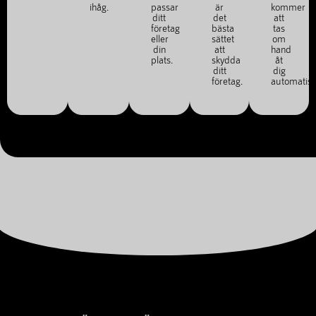
ihåg.
passar
är
kommer
ditt
det
att
företag
bästa
tas
eller
sättet
om
din
att
hand
plats.
skydda
åt
ditt
dig
företag.
automatisk