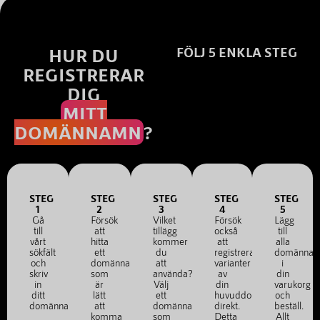
HUR DU
FÖLJ 5 ENKLA STEG
REGISTRERAR
DIG
MITT
DOMÄNNAMN
?
STEG
STEG
STEG
STEG
STEG
1
2
3
4
5
Gå
Försök
Vilket
Försök
Lägg
till
att
tillägg
också
till
vårt
hitta
kommer
att
alla
sökfält
ett
du
registrera
domänna
och
domännamn
att
varianter
i
skriv
som
använda?
av
din
in
är
Välj
din
varukorg
ditt
lätt
ett
huvuddomän
och
domännamn.
att
domännamn
direkt.
beställ.
komma
som
Detta
Allt