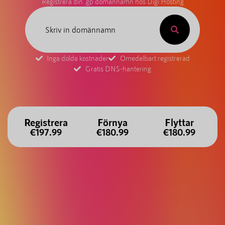
Registrera din .gp domännamn hos Digi Hosting
Inga dolda kostnader
Omedelbart registrerad
Gratis DNS-hantering
Registrera
Förnya
Flyttar
€197.99
€180.99
€180.99