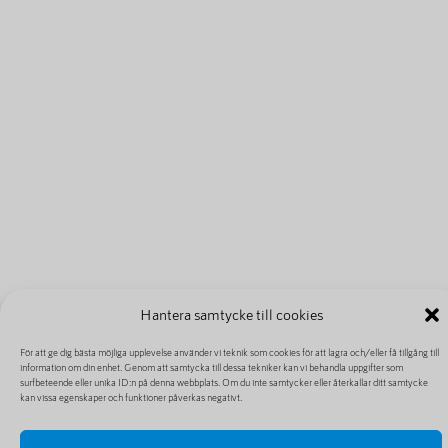
Hantera samtycke till cookies
För att ge dig bästa möjliga upplevelse använder vi teknik som cookies för att lagra och/eller få tillgång till
information om din enhet. Genom att samtycka till dessa tekniker kan vi behandla uppgifter som
surfbeteende eller unika ID:n på denna webbplats. Om du inte samtycker eller återkallar ditt samtycke
kan vissa egenskaper och funktioner påverkas negativt.