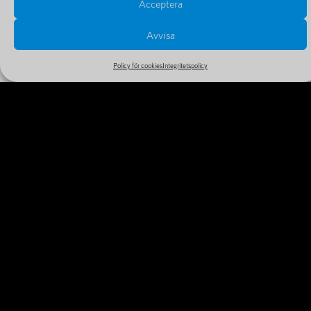
Acceptera
Avvisa
Policy för cookies
Integritetspolicy
PRISER OCH FÖRLÄNGNINGAR
Se alla priser och tillval i vårt stora och billiga sortiment
MER INFORMATION
VARFÖR REGISTRERA DITT
DOMÄNNAMN IDAG?