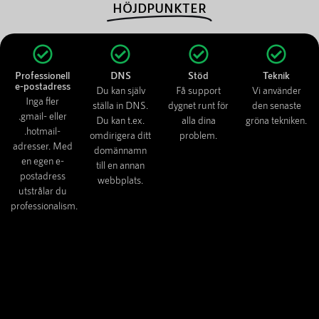
HÖJDPUNKTER
Professionell
DNS
Stöd
Teknik
e-postadress
Du kan själv
Få support
Vi använder
Inga fler
ställa in DNS.
dygnet runt för
den senaste
.gmail- eller
Du kan t.ex.
alla dina
gröna tekniken.
.hotmail-
omdirigera ditt
problem.
adresser. Med
domännamn
en egen e-
till en annan
postadress
webbplats.
utstrålar du
professionalism.