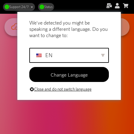
Support 24/7
Status
We've detected you might be
speaking a different language. Do you
want to change to:
EN
Change Language
Close and do not switch language