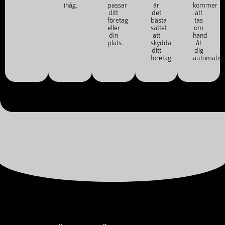
ihåg.
passar
är
kommer
ditt
det
att
företag
bästa
tas
eller
sättet
om
din
att
hand
plats.
skydda
åt
ditt
dig
företag.
automatisk