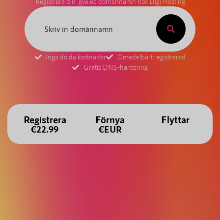
Registrera din .gye.ec domännamn hos Digi Hosting
Inga dolda kostnader
Omedelbart registrerad
Gratis DNS-hantering
Registrera
Förnya
Flyttar
€22.99
€EUR