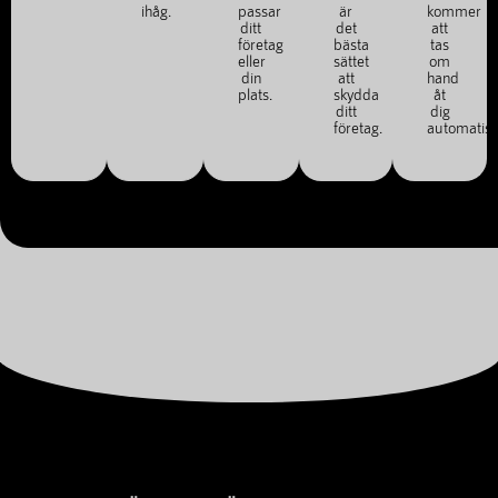
ihåg.
passar
är
kommer
ditt
det
att
företag
bästa
tas
eller
sättet
om
din
att
hand
plats.
skydda
åt
ditt
dig
företag.
automatisk