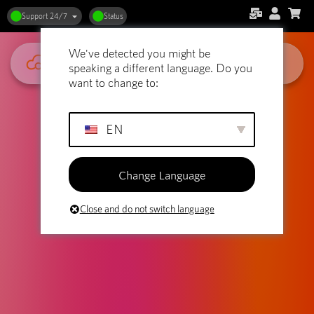
Support 24/7
Status
We've detected you might be
speaking a different language. Do you
want to change to:
EN
Change Language
Close and do not switch language