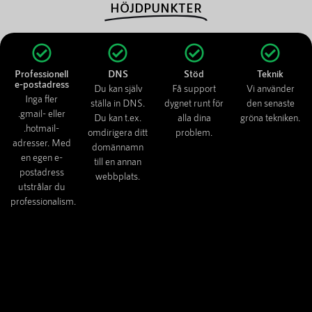
HÖJDPUNKTER
Professionell
DNS
Stöd
Teknik
e-postadress
Du kan själv
Få support
Vi använder
Inga fler
ställa in DNS.
dygnet runt för
den senaste
.gmail- eller
Du kan t.ex.
alla dina
gröna tekniken.
.hotmail-
omdirigera ditt
problem.
adresser. Med
domännamn
en egen e-
till en annan
postadress
webbplats.
utstrålar du
professionalism.