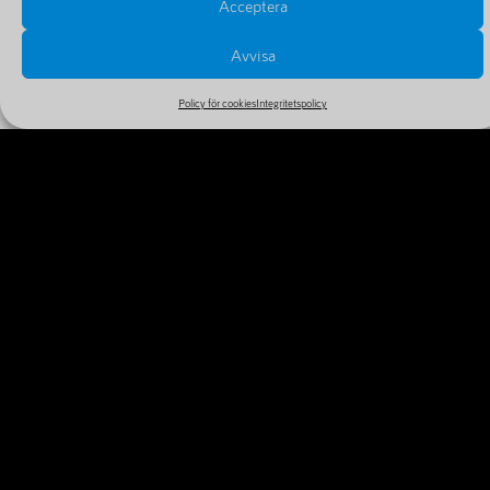
Acceptera
Avvisa
Policy för cookies
Integritetspolicy
PRISER OCH FÖRLÄNGNINGAR
Se alla priser och tillval i vårt stora och billiga sortiment
MER INFORMATION
VARFÖR REGISTRERA DITT
DOMÄNNAMN IDAG?