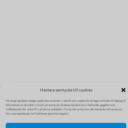
Hantera samtycke till cookies
För att ge dig bästa möjliga upplevelse använder vi teknik som cookies för att lagra och/eller få tillgång till
information om din enhet. Genom att samtycka till dessa tekniker kan vi behandla uppgifter som
surfbeteende eller unika ID:n på denna webbplats. Om du inte samtycker eller återkallar ditt samtycke
kan vissa egenskaper och funktioner påverkas negativt.