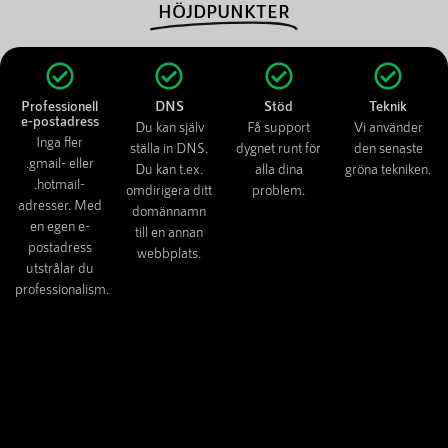
HÖJDPUNKTER
Professionell
DNS
Stöd
Teknik
e-postadress
Du kan själv
Få support
Vi använder
Inga fler
ställa in DNS.
dygnet runt för
den senaste
.gmail- eller
Du kan t.ex.
alla dina
gröna tekniken.
.hotmail-
omdirigera ditt
problem.
adresser. Med
domännamn
en egen e-
till en annan
postadress
webbplats.
utstrålar du
professionalism.