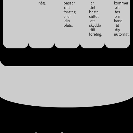
ihåg.
passar
är
kommer
ditt
det
att
företag
bästa
tas
eller
sättet
om
din
att
hand
plats.
skydda
åt
ditt
dig
företag.
automatisk