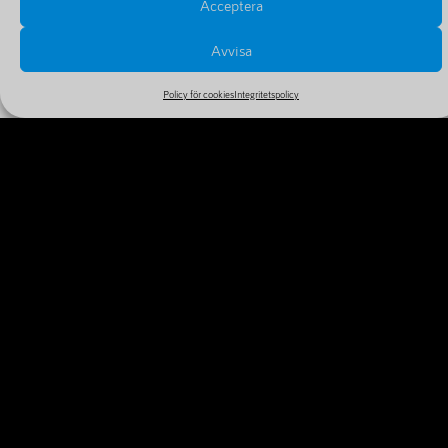
Acceptera
Avvisa
Policy för cookies
Integritetspolicy
PRISER OCH FÖRLÄNGNINGAR
Se alla priser och tillval i vårt stora och billiga sortiment
MER INFORMATION
VARFÖR REGISTRERA DITT
DOMÄNNAMN IDAG?