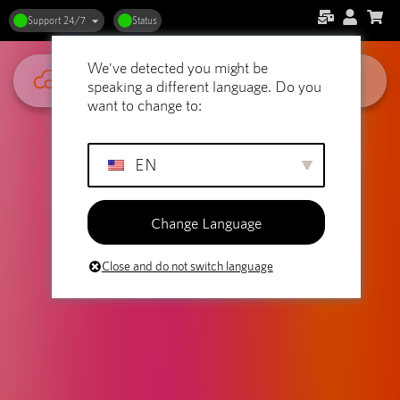
Support 24/7
Status
We've detected you might be
speaking a different language. Do you
want to change to:
EN
Change Language
Close and do not switch language