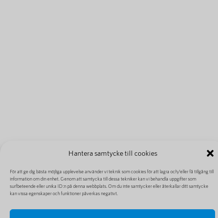
Hantera samtycke till cookies
För att ge dig bästa möjliga upplevelse använder vi teknik som cookies för att lagra och/eller få tillgång till
information om din enhet. Genom att samtycka till dessa tekniker kan vi behandla uppgifter som
surfbeteende eller unika ID:n på denna webbplats. Om du inte samtycker eller återkallar ditt samtycke
kan vissa egenskaper och funktioner påverkas negativt.