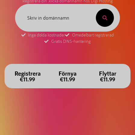
Registrera din .klicka domännamn hos Digi Hosting
Inga dolda kostnader
Omedelbart registrerad
Gratis DNS-hantering
Registrera
Förnya
Flyttar
€11.99
€11.99
€11.99