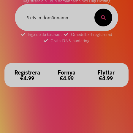
Registrera din .us.in domännamn hos Digi Hosting
Inga dolda kostnader
Omedelbart registrerad
Gratis DNS-hantering
Registrera
Förnya
Flyttar
€4.99
€4.99
€4.99