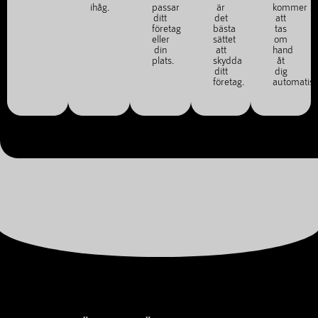
ihåg.
passar
är
kommer
ditt
det
att
företag
bästa
tas
eller
sättet
om
din
att
hand
plats.
skydda
åt
ditt
dig
företag.
automatisk