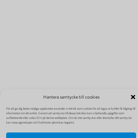
Hantera samtycke till cookies
För att ge dig bästa möjliga upplevelse använder vi teknik som cookies för att lagra och/eller få tillgång till
information om din enhet. Genom att samtycka till dessa tekniker kan vi behandla uppgifter som
surfbeteende eller unika ID:n på denna webbplats. Om du inte samtycker eller återkallar ditt samtycke
kan vissa egenskaper och funktioner påverkas negativt.