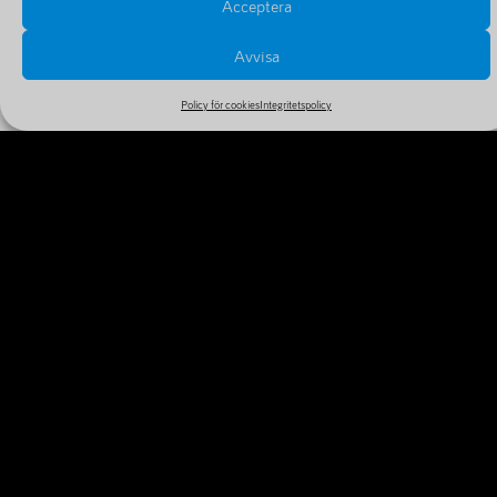
Acceptera
Avvisa
Policy för cookies
Integritetspolicy
PRISER OCH FÖRLÄNGNINGAR
Se alla priser och tillval i vårt stora och billiga sortiment
MER INFORMATION
VARFÖR REGISTRERA DITT
DOMÄNNAMN IDAG?