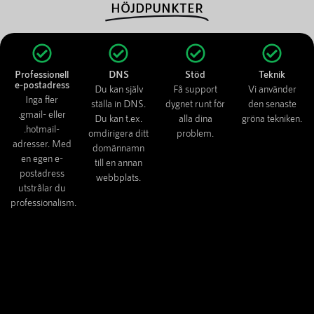
HÖJDPUNKTER
Professionell
DNS
Stöd
Teknik
e-postadress
Du kan själv
Få support
Vi använder
Inga fler
ställa in DNS.
dygnet runt för
den senaste
.gmail- eller
Du kan t.ex.
alla dina
gröna tekniken.
.hotmail-
omdirigera ditt
problem.
adresser. Med
domännamn
en egen e-
till en annan
postadress
webbplats.
utstrålar du
professionalism.