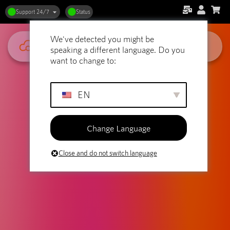
Support 24/7
Status
We've detected you might be
speaking a different language. Do you
want to change to:
EN
Change Language
Close and do not switch language