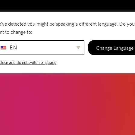
've detected you might be speaking a different language. Do you
E-post
Domännamn
SiteBuilder
nt to change to:
EN
Change Language
Close and do not switch language