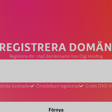
 REGISTRERA DOMÄ
Registrera din .stad domännamn hos Digi Hosting
 dolda kostnader
Omedelbart registrerad
Gratis DNS-h
Förnya