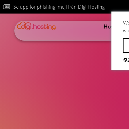
Se upp för phishing-mejl från Digi Hosting
We
Hosting
wa