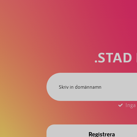
.STAD
Inga
Registrera