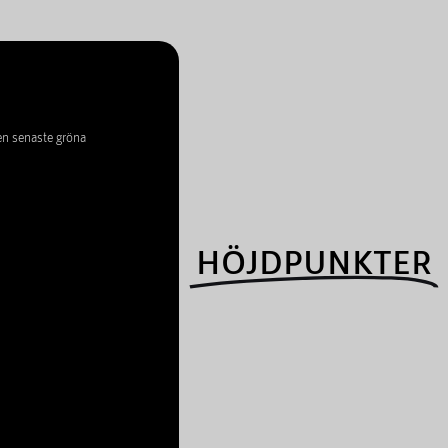
en senaste gröna
HÖJDPUNKTER