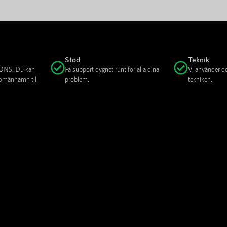
Stöd
Teknik
n DNS. Du kan
Få support dygnet runt för alla dina
Vi använder d
 domännamn till
problem.
tekniken.