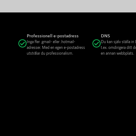
Professionell e-postadress
DNS
Inga fler .gmail- eller .hotmail-
Du kan själv ställa i
adresser. Med en egen e-postadress
t.ex. omdirigera ditt
utstrålar du professionalism.
en annan webbplats.