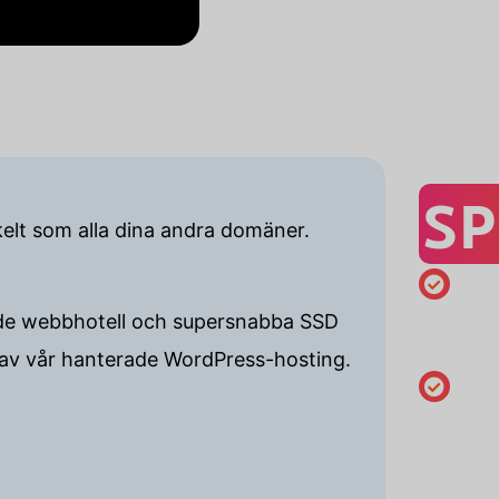
SP
kelt som alla dina andra domäner.
Registreri
delade webbhotell och supersnabba SSD
minst 1 år
 av vår hanterade WordPress-hosting.
Ändra
innehava
uppgifter