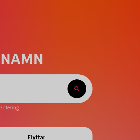
NNAMN
antering
Flyttar