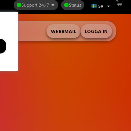
Support 24/7
Status
SV
WEBBMAIL
LOGGA IN