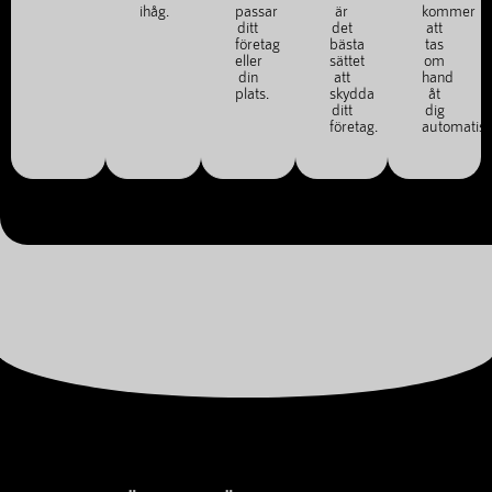
ihåg.
passar
är
kommer
ditt
det
att
företag
bästa
tas
eller
sättet
om
din
att
hand
plats.
skydda
åt
ditt
dig
företag.
automatisk