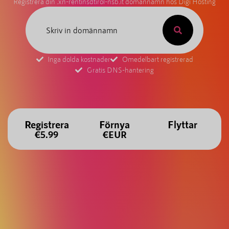
Registrera din .xn-rentinsdtirol-nsb.it domännamn hos Digi Hosting
Inga dolda kostnader
Omedelbart registrerad
Gratis DNS-hantering
Registrera
Förnya
Flyttar
€5.99
€EUR