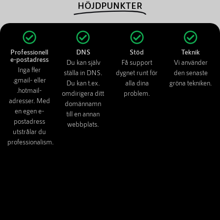
HÖJDPUNKTER
Professionell
DNS
Stöd
Teknik
e-postadress
Du kan själv
Få support
Vi använder
Inga fler
ställa in DNS.
dygnet runt för
den senaste
.gmail- eller
Du kan t.ex.
alla dina
gröna tekniken.
.hotmail-
omdirigera ditt
problem.
adresser. Med
domännamn
en egen e-
till en annan
postadress
webbplats.
utstrålar du
professionalism.