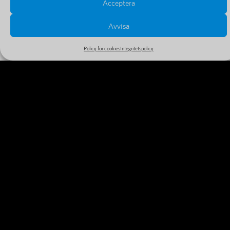
Acceptera
Avvisa
Policy för cookies
Integritetspolicy
PRISER OCH FÖRLÄNGNINGAR
Se alla priser och tillval i vårt stora och billiga sortiment
MER INFORMATION
VARFÖR REGISTRERA DITT
DOMÄNNAMN IDAG?