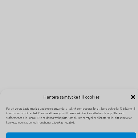
Hantera samtycke till cookies
För att ge dig bästa möjliga upplevelse använder vi teknik som cookies för att lagra och/eller få tillgång till
information om din enhet. Genom att samtycka till dessa tekniker kan vi behandla uppgifter som
surfbeteende eller unika ID:n på denna webbplats. Om du inte samtycker eller återkallar ditt samtycke
kan vissa egenskaper och funktioner påverkas negativt.