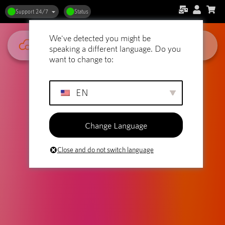
Support 24/7
Status
We've detected you might be
speaking a different language. Do you
want to change to:
EN
Change Language
Close and do not switch language