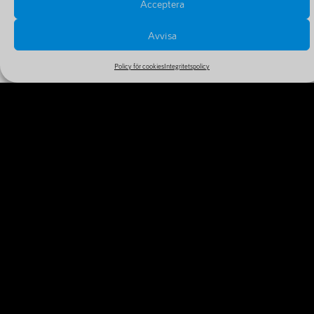
Acceptera
Avvisa
Policy för cookies
Integritetspolicy
PRISER OCH FÖRLÄNGNINGAR
Se alla priser och tillval i vårt stora och billiga sortiment
MER INFORMATION
VARFÖR REGISTRERA DITT
DOMÄNNAMN IDAG?