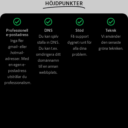
HÖJDPUNKTER
Professionell
DNS
Stöd
Teknik
e-postadress
Du kan själv
Få support
Vi använder
Inga fler
ställa in DNS.
dygnet runt för
den senaste
.gmail- eller
Du kan t.ex.
alla dina
gröna tekniken.
.hotmail-
omdirigera ditt
problem.
adresser. Med
domännamn
en egen e-
till en annan
postadress
webbplats.
utstrålar du
professionalism.