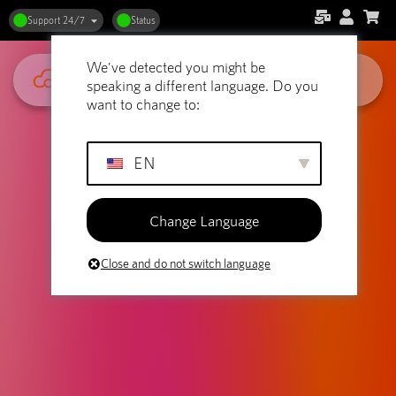
Support 24/7
Status
We've detected you might be
speaking a different language. Do you
want to change to:
EN
Change Language
Close and do not switch language