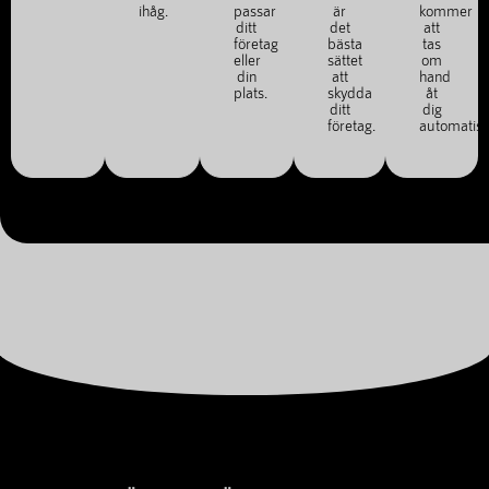
ihåg.
passar
är
kommer
ditt
det
att
företag
bästa
tas
eller
sättet
om
din
att
hand
plats.
skydda
åt
ditt
dig
företag.
automatisk