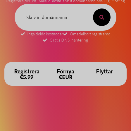
Registrera din .xn--valle-d-aoste-ehb.it domännamn hos Digi Hosting
Inga dolda kostnader
Omedelbart registrerad
Gratis DNS-hantering
Registrera
Förnya
Flyttar
€5.99
€EUR