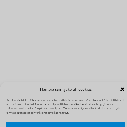
Hantera samtycke till cookies
För att ge dig bästa möjliga upplevelse använder vi teknik som cookies för att lagra och/eller få tillgång till
information om din enhet. Genom att samtycka till dessa tekniker kan vi behandla uppgifter som
surfbeteende eller unika ID:n på denna webbplats. Om du inte samtycker eller återkallar ditt samtycke
kan vissa egenskaper och funktioner påverkas negativt.