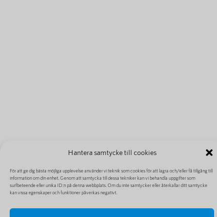
Hantera samtycke till cookies
För att ge dig bästa möjliga upplevelse använder vi teknik som cookies för att lagra och/eller få tillgång till
information om din enhet. Genom att samtycka till dessa tekniker kan vi behandla uppgifter som
surfbeteende eller unika ID:n på denna webbplats. Om du inte samtycker eller återkallar ditt samtycke
kan vissa egenskaper och funktioner påverkas negativt.