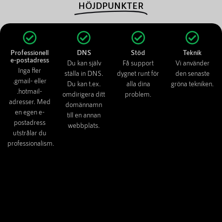
HÖJDPUNKTER
Professionell
DNS
Stöd
Teknik
e-postadress
Du kan själv
Få support
Vi använder
Inga fler
ställa in DNS.
dygnet runt för
den senaste
.gmail- eller
Du kan t.ex.
alla dina
gröna tekniken.
.hotmail-
omdirigera ditt
problem.
adresser. Med
domännamn
en egen e-
till en annan
postadress
webbplats.
utstrålar du
professionalism.