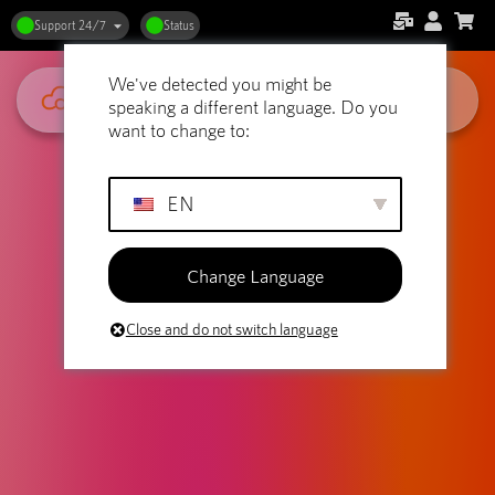
Support 24/7
Status
We've detected you might be
speaking a different language. Do you
want to change to:
EN
Change Language
Close and do not switch language