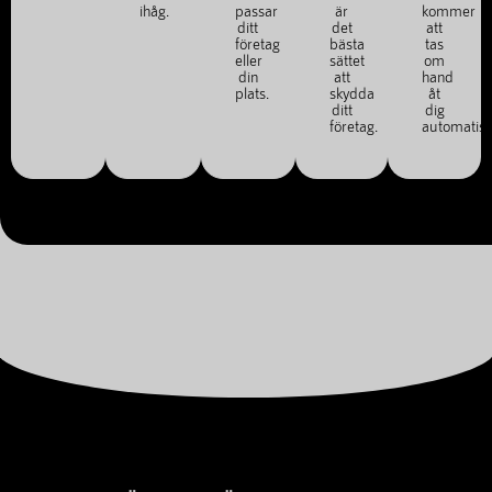
ihåg.
passar
är
kommer
ditt
det
att
företag
bästa
tas
eller
sättet
om
din
att
hand
plats.
skydda
åt
ditt
dig
företag.
automatisk