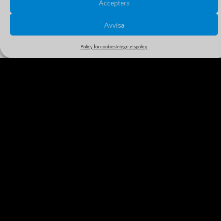
Acceptera
Avvisa
Policy för cookies
Integritetspolicy
PRISER OCH FÖRLÄNGNINGAR
Se alla priser och tillval i vårt stora och billiga sortiment
MER INFORMATION
VARFÖR REGISTRERA DITT
DOMÄNNAMN IDAG?