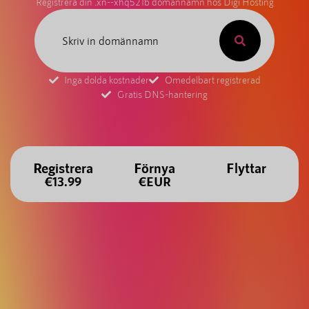
Registrera din .xn--xhq521b domännamn hos Digi Hosting
Inga dolda kostnader
Omedelbart registrerad
Gratis DNS-hantering
Registrera
Förnya
Flyttar
€13.99
€EUR