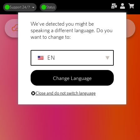
Så påverkar ditt val av webbhotell
Support 24/7
Status
din Google-ranking
We've detected you might be
speaking a different language. Do you
want to change to:
EN
Change Language
Close and do not switch language