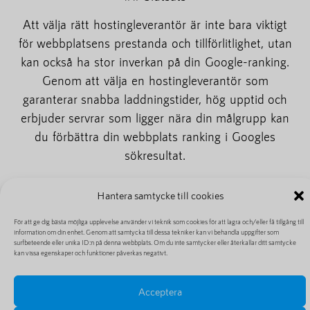
Att välja rätt hostingleverantör är inte bara viktigt
för webbplatsens prestanda och tillförlitlighet, utan
kan också ha stor inverkan på din Google-ranking.
Genom att välja en hostingleverantör som
garanterar snabba laddningstider, hög upptid och
erbjuder servrar som ligger nära din målgrupp kan
du förbättra din webbplats ranking i Googles
sökresultat.
Hantera samtycke till cookies
För att ge dig bästa möjliga upplevelse använder vi teknik som cookies för att lagra och/eller få tillgång till
information om din enhet. Genom att samtycka till dessa tekniker kan vi behandla uppgifter som
surfbeteende eller unika ID:n på denna webbplats. Om du inte samtycker eller återkallar ditt samtycke
Innehållsförteckning
kan vissa egenskaper och funktioner påverkas negativt.
Acceptera
Es wurden keine Überschriften auf dieser Seite gefunden.