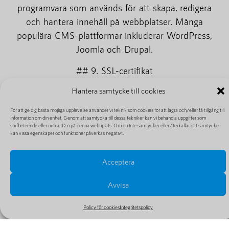
programvara som används för att skapa, redigera
och hantera innehåll på webbplatser. Många
populära CMS-plattformar inkluderar WordPress,
Joomla och Drupal.
## 9. SSL-certifikat
Hantera samtycke till cookies
Ett SSL-certifikat ger en säker anslutning mellan en
besökares webbläsare och din webbplats. Det
För att ge dig bästa möjliga upplevelse använder vi teknik som cookies för att lagra och/eller få tillgång till
säkerställer att de uppgifter som utbyts är
information om din enhet. Genom att samtycka till dessa tekniker kan vi behandla uppgifter som
surfbeteende eller unika ID:n på denna webbplats. Om du inte samtycker eller återkallar ditt samtycke
krypterade och skyddar därmed mot eventuella
kan vissa egenskaper och funktioner påverkas negativt.
attacker eller dataintrång.
Acceptera
## 10. Säkerhetskopior
Avvisa
Säkerhetskopior är kopior av webbplatsens filer och
data som sparas ifall något skulle gå fel med
Policy för cookies
Integritetspolicy
webbplatsen. Hostingleverantörer erbjuder ofta