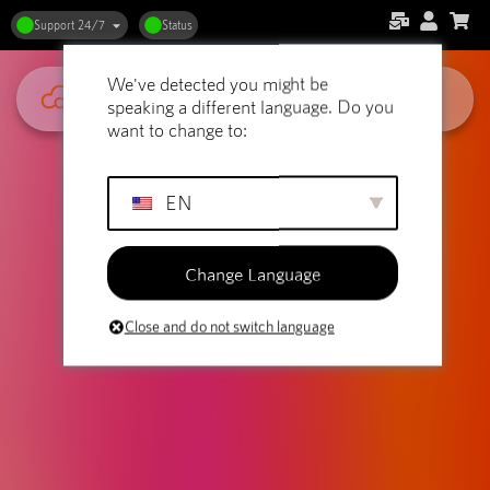
Jargong för webbhotell avklarad:
Support 24/7
Status
En nybörjarguide
We've detected you might be
speaking a different language. Do you
want to change to:
EN
Change Language
Close and do not switch language