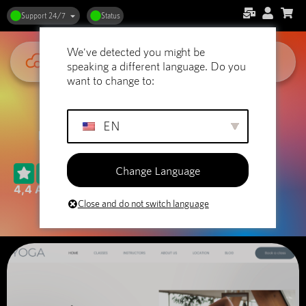
Support 24/7
Status
We've detected you might be
speaking a different language. Do you
want to change to:
SiteBuilder-mallar
EN
Kolla in alla teman som du kan använda som
standard.
Change Language
4,4 AV 5 STJÄRNOR PÅ TRUSTPILOT
Close and do not switch language