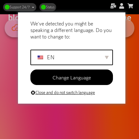
Webbhotell och personliga
Support 24/7
Status
bloggar: Skapa ett unikt utrymme
We've detected you might be
speaking a different language. Do you
want to change to:
EN
Change Language
Close and do not switch language