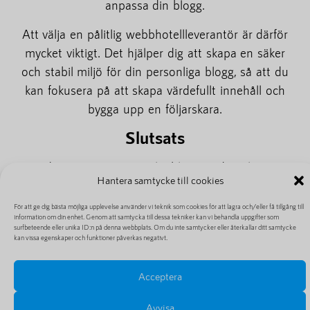
anpassa din blogg.
Att välja en pålitlig webbhotellleverantör är därför
mycket viktigt. Det hjälper dig att skapa en säker
och stabil miljö för din personliga blogg, så att du
kan fokusera på att skapa värdefullt innehåll och
bygga upp en följarskara.
Slutsats
När du startar en personlig blogg är det viktigt att
Hantera samtycke till cookies
välja rätt webbhotell. Ett pålitligt webbhotell
säkerställer bloggens prestanda och tillförlitlighet,
För att ge dig bästa möjliga upplevelse använder vi teknik som cookies för att lagra och/eller få tillgång till
information om din enhet. Genom att samtycka till dessa tekniker kan vi behandla uppgifter som
och en bra kundtjänst hjälper dig med eventuella
surfbeteende eller unika ID:n på denna webbplats. Om du inte samtycker eller återkallar ditt samtycke
kan vissa egenskaper och funktioner påverkas negativt.
problem. Webbhotell spelar en avgörande roll för
din personliga blogg genom att tillhandahålla den
Acceptera
infrastruktur och de verktyg du behöver för att
skapa en unik plats där du kan dela med dig av dina
Avvisa