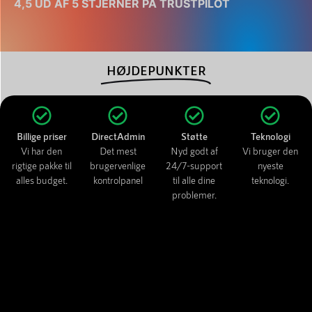
4,5 UD AF 5 STJERNER PÅ TRUSTPILOT
HØJDEPUNKTER
Billige priser
DirectAdmin
Støtte
Teknologi
Vi har den
Det mest
Nyd godt af
Vi bruger den
rigtige pakke til
brugervenlige
24/7-support
nyeste
alles budget.
kontrolpanel
til alle dine
teknologi.
problemer.