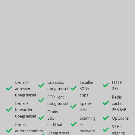
E-mail-
Cronjobs:
Installer
HTTP
adresser:
ubegrænset
300+
2.0
ubegrænset
apps
FTP-konti:
Redis-
E-mail-
ubegrænset
Spam-
cache
forwarders:
filtre
256 MB
Gratis
ubegrænset
SSL-
Scanning
OpCache
E-mail
certifikat
af
SSH-
autoresponders:
malware
Ubegrænset
adgang