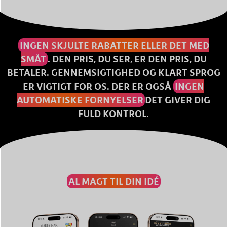
INGEN SKJULTE RABATTER ELLER DET MED
SMÅT
. DEN PRIS, DU SER, ER DEN PRIS, DU
BETALER. GENNEMSIGTIGHED OG KLART SPROG
ER VIGTIGT FOR OS. DER ER OGSÅ
INGEN
AUTOMATISKE FORNYELSER
DET GIVER DIG
FULD KONTROL.
AL MAGT TIL DIN IDÉ