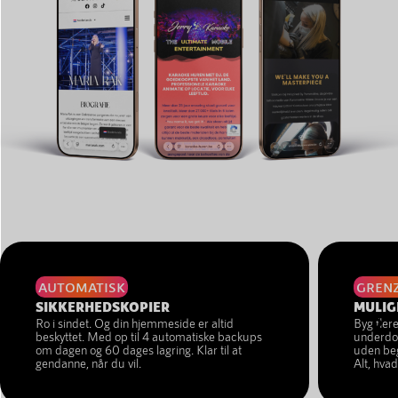
AUTOMATISK
GREN
SIKKERHEDSKOPIER
MULIG
Ro i sindet. Og din hjemmeside er altid
Byg flere
beskyttet. Med op til 4 automatiske backups
underdom
om dagen og 60 dages lagring. Klar til at
uden begr
gendanne, når du vil.
Alt, hva