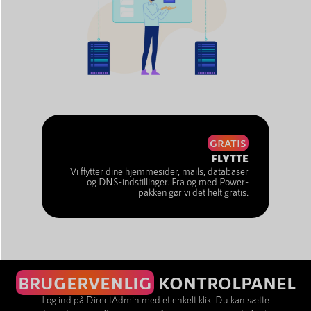
GRATIS
FLYTTE
Vi flytter dine hjemmesider, mails, databaser
og DNS-indstillinger. Fra og med Power-
pakken gør vi det helt gratis.
BRUGERVENLIG
KONTROLPANEL
Log ind på DirectAdmin med et enkelt klik. Du kan sætte