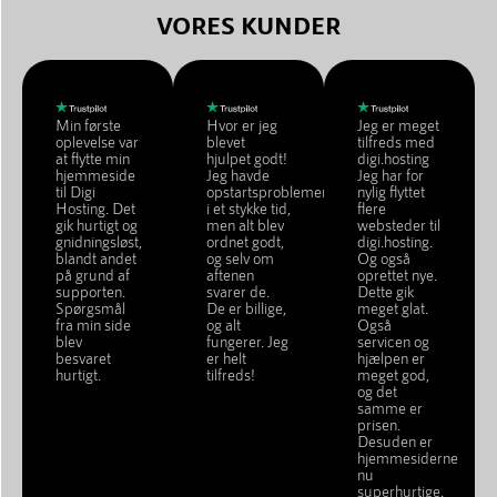
VORES KUNDER
Min første
Hvor er jeg
Jeg er meget
oplevelse var
blevet
tilfreds med
at flytte min
hjulpet godt!
digi.hosting
hjemmeside
Jeg havde
Jeg har for
til Digi
opstartsproblemer
nylig flyttet
Hosting. Det
i et stykke tid,
flere
gik hurtigt og
men alt blev
websteder til
gnidningsløst,
ordnet godt,
digi.hosting.
blandt andet
og selv om
Og også
på grund af
aftenen
oprettet nye.
supporten.
svarer de.
Dette gik
Spørgsmål
De er billige,
meget glat.
fra min side
og alt
Også
blev
fungerer. Jeg
servicen og
besvaret
er helt
hjælpen er
hurtigt.
tilfreds!
meget god,
og det
samme er
prisen.
Desuden er
hjemmesiderne
nu
superhurtige.