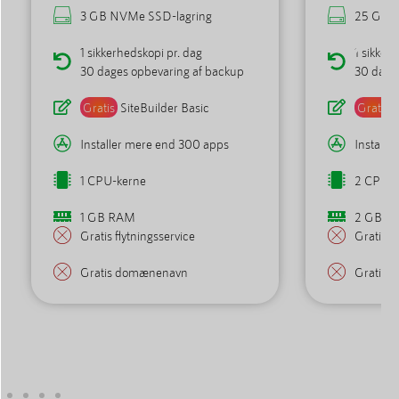
3 GB NVMe SSD-lagring
25 GB N
1 sikkerhedskopi pr. dag
1 sikker
30 dages opbevaring af backup
30 dage
Gratis
SiteBuilder Basic
Gratis
S
Installer mere end 300 apps
Installe
1 CPU-kerne
2 CPU-k
1 GB RAM
2 GB R
Gratis flytningsservice
Gratis f
Gratis domænenavn
Gratis 