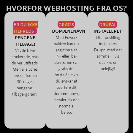
HVORFOR WEBHOSTING FRA OS?
ER DU IKKE
GRATIS
DRUPAL
TILFREDS?
DOMÆNENAVN
INSTALLERET
PENGENE
Med Power-
Efter bestilling
pakken kan du
installeres
TILBAGE!
registrere et
Drupal med det
Vi ville blive
.nl- eller .be-
samme. Hvis
chokerede, hvis
domænenavn
det ikke er
du var utilfreds.
gratis det
belejligt!
Men alle vores
første år. Hvis
pakker har en
du ønsker at
30-dages
overføre dit
pengene-
domænenavn,
tilbage-garanti.
betaler du det
normale
beløb.