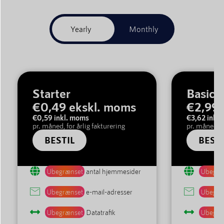
Starter
Basic
€0,49 ekskl. moms
€2,99 
€0,59 inkl. moms
€3,62 inkl
pr. måned, for årlig fakturering
pr. måned, f
BESTIL
BESTI
Ubegrænset
antal hjemmesider
Ubegræ
Ubegrænset
e-mail-adresser
Ubegræ
Ubegrænset
Datatrafik
Ubegræ