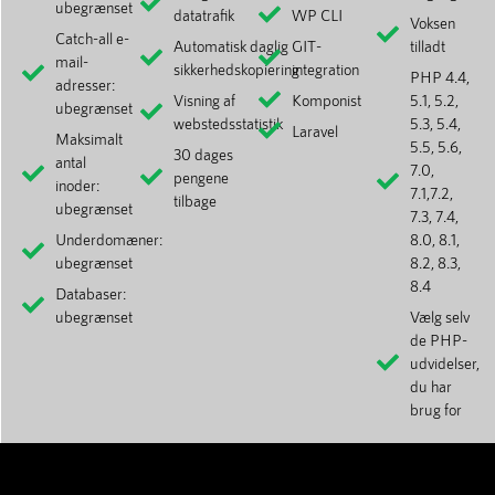
ubegrænset
datatrafik
WP CLI
Voksen
Catch-all e-
Automatisk daglig
GIT-
tilladt
mail-
sikkerhedskopiering
integration
PHP 4.4,
adresser:
Visning af
Komponist
5.1, 5.2,
ubegrænset
webstedsstatistik
5.3, 5.4,
Laravel
Maksimalt
5.5, 5.6,
30 dages
antal
7.0,
pengene
inoder:
7.1,7.2,
tilbage
ubegrænset
7.3, 7.4,
Underdomæner:
8.0, 8.1,
ubegrænset
8.2, 8.3,
8.4
Databaser:
ubegrænset
Vælg selv
de PHP-
udvidelser,
du har
brug for