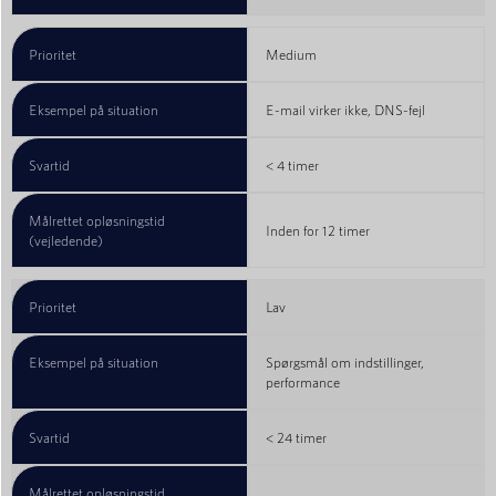
Prioritet
Medium
Eksempel på situation
E-mail virker ikke, DNS-fejl
Svartid
< 4 timer
Målrettet opløsningstid
Inden for 12 timer
(vejledende)
Prioritet
Lav
Eksempel på situation
Spørgsmål om indstillinger,
performance
Svartid
< 24 timer
Målrettet opløsningstid