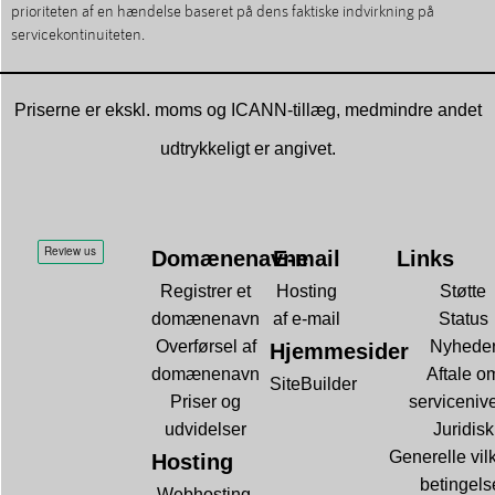
prioriteten af en hændelse baseret på dens faktiske indvirkning på
servicekontinuiteten.
Priserne er ekskl. moms og ICANN-tillæg, medmindre andet
udtrykkeligt er angivet.
Domænenavne
E-mail
Links
Registrer et
Hosting
Støtte
domænenavn
af e-mail
Status
Overførsel af
Nyhede
Hjemmesider
domænenavn
Aftale o
SiteBuilder
Priser og
serviceniv
udvidelser
Juridisk
Generelle vil
Hosting
betingels
Webhosting