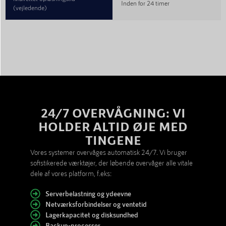
Inden for 24 timer
(vejledende)
24/7 OVERVÅGNING: VI
HOLDER ALTID ØJE MED
TINGENE
Vores systemer overvåges automatisk 24/7. Vi bruger
sofistikerede værktøjer, der løbende overvåger alle vitale
dele af vores platform, f.eks:
Serverbelastning og ydeevne
Netværksforbindelser og ventetid
Lagerkapacitet og disksundhed
Backup-processer