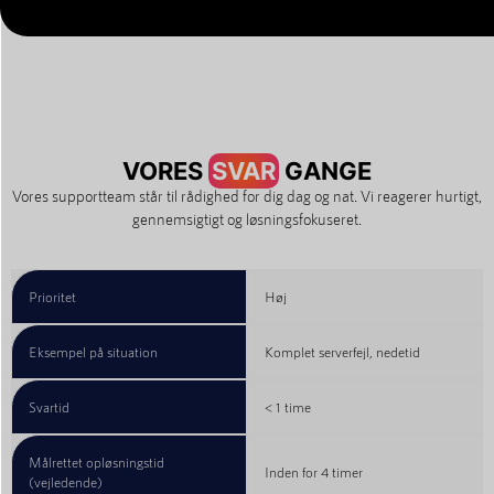
VORES
SVAR
GANGE
Vores supportteam står til rådighed for dig dag og nat. Vi reagerer hurtigt,
gennemsigtigt og løsningsfokuseret.
Prioritet
Høj
Eksempel på situation
Komplet serverfejl, nedetid
Svartid
< 1 time
Målrettet opløsningstid
Inden for 4 timer
(vejledende)