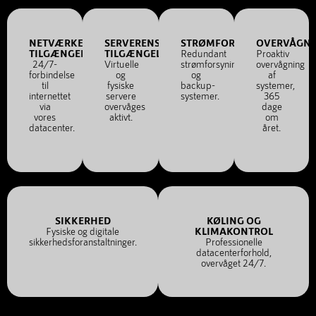
NETVÆRKETS
SERVERENS
STRØMFORSYNING
OVERVÅGN
TILGÆNGELIGHED
TILGÆNGELIGHED
Redundant
Proaktiv
24/7-
Virtuelle
strømforsyning
overvågning
forbindelse
og
og
af
til
fysiske
backup-
systemer,
internettet
servere
systemer.
365
via
overvåges
dage
vores
aktivt.
om
datacenter.
året.
SIKKERHED
KØLING OG
Fysiske og digitale
KLIMAKONTROL
sikkerhedsforanstaltninger.
Professionelle
datacenterforhold,
overvåget 24/7.