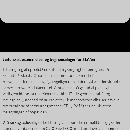
Juridiske bestemmelser og begrænsninger for SLA'en
1. Beregning af oppetid
Garanteret tilgængelighed beregnes på
kalenderårsbasis. Oppetiden refererer udelukkende til
netværksforbindelsen og tilgængeligheden af den fysiske eller virtuelle
serverhardware i datacentret. Afbrydelser på grund af planlagt
vedligeholdelse (som defineret i artikel 17 i de generelle vilkår og
betingelser), nedetid på grund af fejl i kundesoftware eller scripts eller
overskridelse af ressourcegrænser (CPU/RAM) er udelukket fra
beregningen af oppetiden.
2. Svar- og opløsningstider
De angivne svartider er måltider og gælder
kun på hverdage mellem 09:00 og 17:00, med undtagelse af hændelser