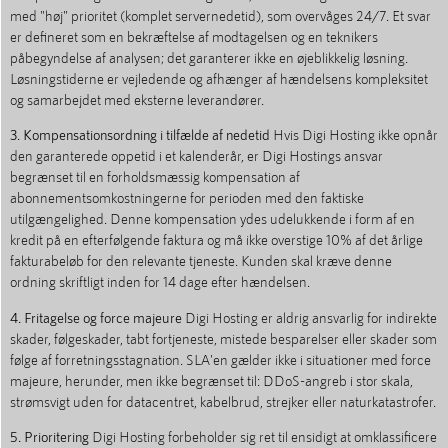
med "høj" prioritet (komplet servernedetid), som overvåges 24/7. Et svar
er defineret som en bekræftelse af modtagelsen og en teknikers
påbegyndelse af analysen; det garanterer ikke en øjeblikkelig løsning.
Løsningstiderne er vejledende og afhænger af hændelsens kompleksitet
og samarbejdet med eksterne leverandører.
3. Kompensationsordning i tilfælde af nedetid
Hvis Digi Hosting ikke opnår
den garanterede oppetid i et kalenderår, er Digi Hostings ansvar
begrænset til en forholdsmæssig kompensation af
abonnementsomkostningerne for perioden med den faktiske
utilgængelighed. Denne kompensation ydes udelukkende i form af en
kredit på en efterfølgende faktura og må ikke overstige 10% af det årlige
fakturabeløb for den relevante tjeneste. Kunden skal kræve denne
ordning skriftligt inden for 14 dage efter hændelsen.
4. Fritagelse og force majeure
Digi Hosting er aldrig ansvarlig for indirekte
skader, følgeskader, tabt fortjeneste, mistede besparelser eller skader som
følge af forretningsstagnation. SLA'en gælder ikke i situationer med force
majeure, herunder, men ikke begrænset til: DDoS-angreb i stor skala,
strømsvigt uden for datacentret, kabelbrud, strejker eller naturkatastrofer.
5. Prioritering
Digi Hosting forbeholder sig ret til ensidigt at omklassificere