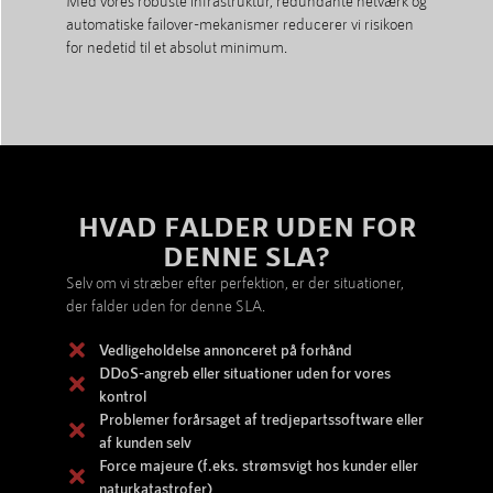
Med vores robuste infrastruktur, redundante netværk og
automatiske failover-mekanismer reducerer vi risikoen
for nedetid til et absolut minimum.
HVAD FALDER UDEN FOR
DENNE SLA?
Selv om vi stræber efter perfektion, er der situationer,
der falder uden for denne SLA.
Vedligeholdelse annonceret på forhånd
DDoS-angreb eller situationer uden for vores
kontrol
Problemer forårsaget af tredjepartssoftware eller
af kunden selv
Force majeure (f.eks. strømsvigt hos kunder eller
naturkatastrofer)