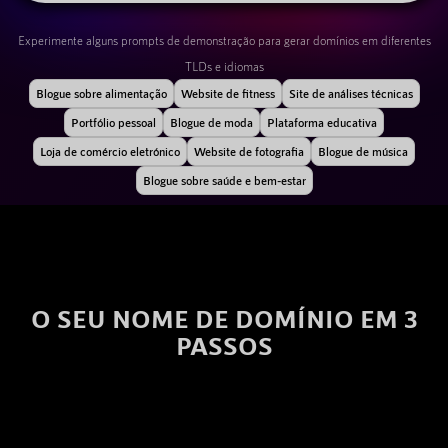
Experimente alguns prompts de demonstração para gerar domínios em diferentes
TLDs e idiomas
Blogue sobre alimentação
Website de fitness
Site de análises técnicas
Portfólio pessoal
Blogue de moda
Plataforma educativa
Loja de comércio eletrónico
Website de fotografia
Blogue de música
Blogue sobre saúde e bem-estar
O SEU NOME DE DOMÍNIO EM 3
PASSOS