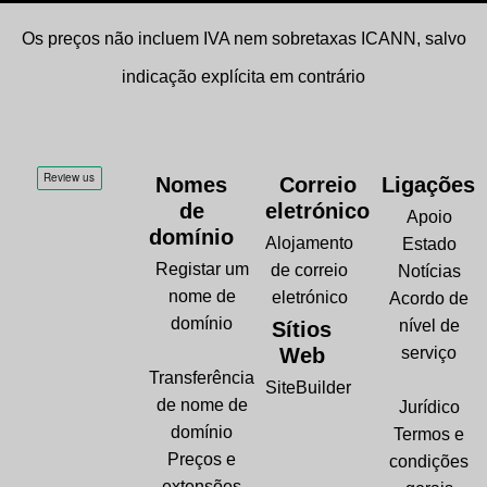
Os preços não incluem IVA nem sobretaxas ICANN, salvo
indicação explícita em contrário
Nomes
Correio
Ligações
de
eletrónico
Apoio
domínio
Alojamento
Estado
Registar um
de correio
Notícias
nome de
eletrónico
Acordo de
domínio
nível de
Sítios
Web
serviço
Transferência
SiteBuilder
de nome de
Jurídico
domínio
Termos e
Preços e
condições
extensões