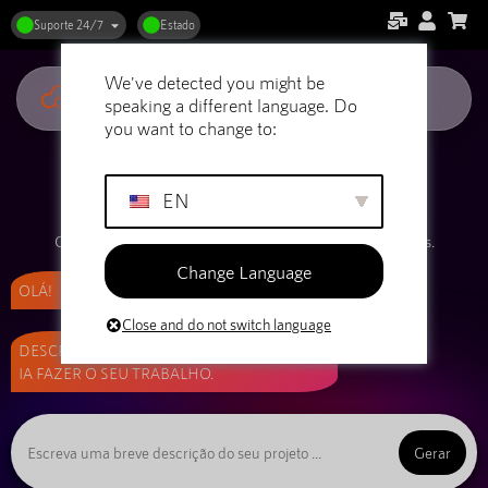
Suporte 24/7
Estado
We've detected you might be
speaking a different language. Do
you want to change to:
FERRAMENTA GRATUITA
GERADOR DE NOMES DE
EN
DOMÍNIO AI
Gere um nome de domínio com IA e registe-o em segundos.
Change Language
OLÁ!
Close and do not switch language
DESCREVA A SUA IDEIA ABAIXO E DEIXE A
IA FAZER O SEU TRABALHO.