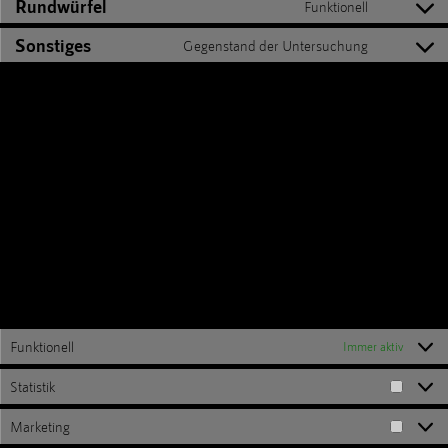
Rundwürfel
Funktionell
Sonstiges
Gegenstand der Untersuchung
7. Zustimmung
Wenn du unsere Website das erste Mal besuchst, zeigen wir dir ein Pop-Up
mit einer Erklärung über Cookies. Sobald du auf "Akzeptieren" klickst, gibst
du uns deine Einwilligung, alle in diesem Pop-Up und in der Cookie-
Richtlinie beschriebenen Cookies und Plugins zu verwenden. Du kannst die
Verwendung von Cookies über deinen Browser deaktivieren, aber bitte
beachte, dass unsere Website dann unter Umständen nicht richtig
funktioniert.
7.1 Verwalte deine Einwilligungseinstellungen
Funktionell
Immer aktiv
Statistik
Marketing