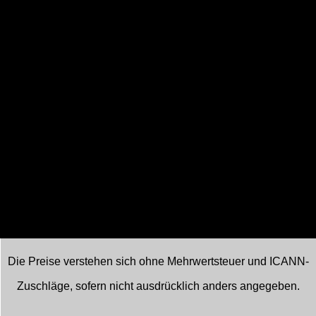
hören, aber du hast auch das Recht diese an die Aufsichtsbehörde
(Datenschutzbehörde) zu richten.
10. Kontaktdaten
Für Fragen und/oder Kommentare über unsere Cookie-Richtlinien und
diese Aussage kontaktieren Sie uns bitte mittels der folgenden Kontaktdaten:
digi.hosting
Adolf Van Ooteghemstraat 7, 9050 Ledeberg
Belgien
Website:
https://digi.hosting/de
E-Mail:
info@
digi.hosting
Diese Cookie-Richtlinie wurde mit
cookiedatabase.org
am 17. November
2023 synchronisiert.
Die Preise verstehen sich ohne Mehrwertsteuer und ICANN-
Zuschläge, sofern nicht ausdrücklich anders angegeben.