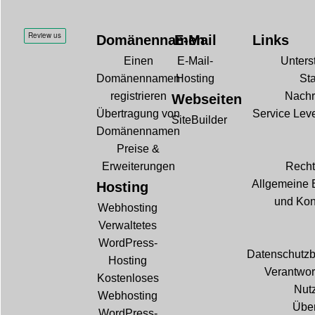
Domänennamen
E-Mail
Links
Einen
E-Mail-
Unters
Domänennamen
Hosting
Sta
registrieren
Nachr
Webseiten
Übertragung von
Service Lev
SiteBuilder
Domänennamen
Preise &
Erweiterungen
Recht
Allgemeine 
Hosting
und Kon
Webhosting
Verwaltetes
WordPress-
Datenschutz
Hosting
Verantwor
Kostenloses
Nut
Webhosting
Über
WordPress-