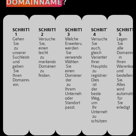
DOMAINNAME
?
SCHRITT
SCHRITT
SCHRITT
SCHRITT
SCHRITT
1
2
3
4
5
Gehen
Versuchen
Welche
Versuchen
Legen
Sie
Sie,
Erweiterung
Sie
Sie
zu
einen
werden
auch,
alle
unserer
leicht
Sie
gleich
Domainna
Suchleiste
zu
verwenden?
Varianten
in
und
merkenden
Wählen
Ihrer
Ihren
geben
Domänennamen
Sie
Hauptdomain
Warenkor
Sie
zu
einen
zu
und
Ihren
finden.
Domänennamen,
registrieren.
bestellen
Domainnamen
der
Dies
Sie.
ein.
zu
ist
Alles
Ihrem
der
wird
Unternehmen
beste
automatis
oder
Weg,
für
Standort
um
Sie
passt.
Ihr
erledigt
Unternehmen
zu
schützen.