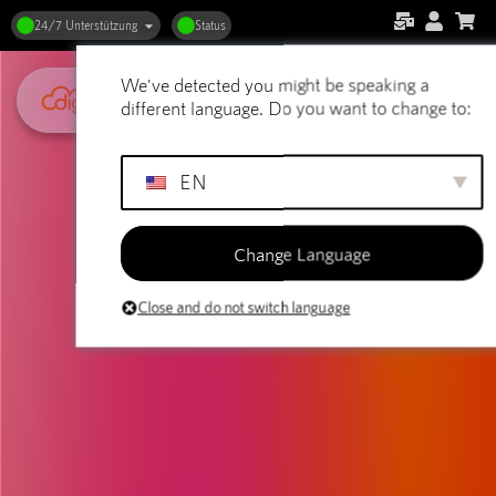
24/7 Unterstützung
Status
We've detected you might be speaking a
different language. Do you want to change to:
EN
Change Language
Close and do not switch language