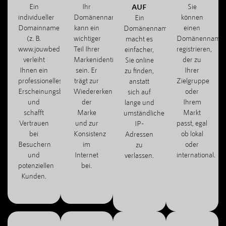
Ein
Ihr
AUF
Sie
individueller
Domänenname
können
Ein
Domainname
kann ein
einen
Domänenname
(z. B.
wichtiger
Domänenname
macht es
www.jouwbedrijf.com)
Teil Ihrer
registrieren,
einfacher,
verleiht
Markenidentität
der zu
Sie online
Ihnen ein
sein. Er
Ihrer
zu finden,
professionelles
trägt zur
Zielgruppe
anstatt
Erscheinungsbild
Wiedererkennung
oder
sich auf
und
der
Ihrem
lange und
schafft
Marke
Markt
umständliche
Vertrauen
und zur
passt, egal
IP-
bei
Konsistenz
ob lokal
Adressen
Besuchern
im
oder
zu
und
Internet
international.
verlassen.
potenziellen
bei.
Kunden.