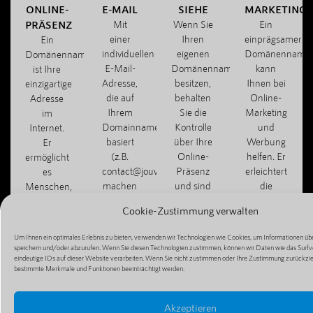
ONLINE-
E-MAIL
SIEHE
MARKETING
PRÄSENZ
Mit
Wenn Sie
Ein
einer
Ihren
einprägsamer
Ein
individuellen
eigenen
Domänenname
Domänenname
E-Mail-
Domänennamen
kann
ist Ihre
Adresse,
besitzen,
Ihnen bei
einzigartige
die auf
behalten
Online-
Adresse
Ihrem
Sie die
Marketing
im
Domainnamen
Kontrolle
und
Internet.
basiert
über Ihre
Werbung
Er
(z.B.
Online-
helfen. Er
ermöglicht
contact@jouwbedrijf.com),
Präsenz
erleichtert
es
machen
und sind
die
Menschen,
Sie
nicht von
Weitergabe
Ihre
Cookie-Zustimmung verwalten
einen
Dritten
Ihrer
Website,
professionellen
abhängig,
Website
Ihren Blog
Um Ihnen ein optimales Erlebnis zu bieten, verwenden wir Technologien wie Cookies, um Informationen übe
Eindruck
z. B. von
und
oder Ihren
speichern und/oder abzurufen. Wenn Sie diesen Technologien zustimmen, können wir Daten wie das Surfv
und
kostenlosen
macht die
eindeutige IDs auf dieser Website verarbeiten. Wenn Sie nicht zustimmen oder Ihre Zustimmung zurückzi
Online-
bestimmte Merkmale und Funktionen beeinträchtigt werden.
können
Hosting-
Mundpropagan
Shop zu
effizient
Diensten.
einfacher.
finden
mit
und zu
Akzeptieren