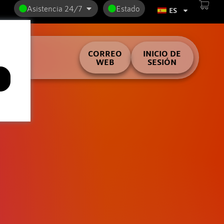
Asistencia 24/7
Estado
ES
ilder
CORREO
INICIO DE
WEB
SESIÓN