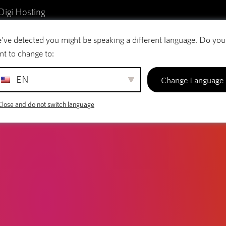
LOG
Digi Hosting
os de vídeo: garantice un flujo
've detected you might be speaking a different language. Do you
reo electrónico
Nombres de dominio
SiteBu
pecable
nt to change to:
EN
Change Language
Close and do not switch language