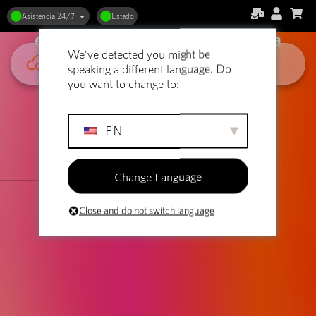
Alojamiento web y sitios web
Asistencia 24/7
Estado
educativos: Proporcionar una
We've detected you might be
experiencia de aprendizaje
speaking a different language. Do
you want to change to:
EN
Change Language
Close and do not switch language