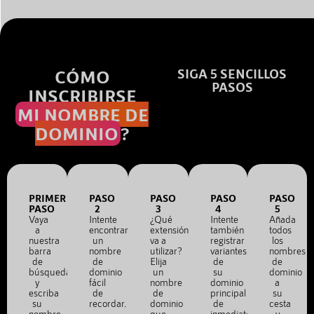
CÓMO
SIGA 5 SENCILLOS
PASOS
INSCRIBIRSE
MI NOMBRE DE
DOMINIO
?
PRIMER
PASO
PASO
PASO
PASO
PASO
2
3
4
5
Vaya
Intente
¿Qué
Intente
Añada
a
encontrar
extensión
también
todos
nuestra
un
va a
registrar
los
barra
nombre
utilizar?
variantes
nombres
de
de
Elija
de
de
búsqueda
dominio
un
su
dominio
y
fácil
nombre
dominio
a
escriba
de
de
principal
su
su
recordar.
dominio
de
cesta
nombre
que
inmediato.
y