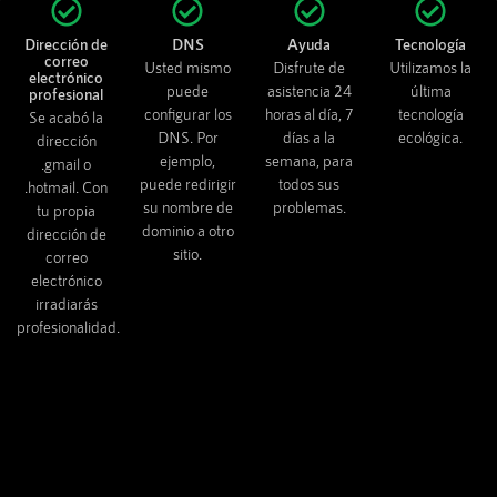
Dirección de
DNS
Ayuda
Tecnología
correo
Usted mismo
Disfrute de
Utilizamos la
electrónico
puede
asistencia 24
última
profesional
configurar los
horas al día, 7
tecnología
Se acabó la
DNS. Por
días a la
ecológica.
dirección
ejemplo,
semana, para
.gmail o
puede redirigir
todos sus
.hotmail. Con
su nombre de
problemas.
tu propia
dominio a otro
dirección de
sitio.
correo
electrónico
irradiarás
profesionalidad.