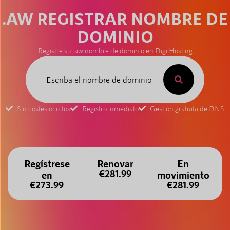
.AW REGISTRAR NOMBRE DE
DOMINIO
Registre su .aw nombre de dominio en Digi Hosting
Sin costes ocultos
Registro inmediato
Gestión gratuita de DNS
Regístrese
Renovar
En
€281.99
en
movimiento
€273.99
€281.99