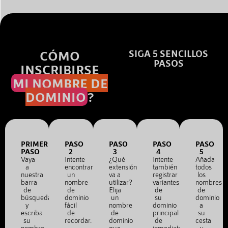
CÓMO
SIGA 5 SENCILLOS
PASOS
INSCRIBIRSE
MI NOMBRE DE
DOMINIO
?
PRIMER
PASO
PASO
PASO
PASO
PASO
2
3
4
5
Vaya
Intente
¿Qué
Intente
Añada
a
encontrar
extensión
también
todos
nuestra
un
va a
registrar
los
barra
nombre
utilizar?
variantes
nombres
de
de
Elija
de
de
búsqueda
dominio
un
su
dominio
y
fácil
nombre
dominio
a
escriba
de
de
principal
su
su
recordar.
dominio
de
cesta
nombre
que
inmediato.
y