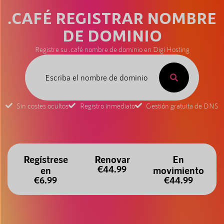
.CAFÉ REGISTRAR NOMBRE
DE DOMINIO
Registre su .café nombre de dominio en Digi Hosting
Sin costes ocultos
Registro inmediato
Gestión gratuita de DNS
Regístrese
Renovar
En
€44.99
en
movimiento
€6.99
€44.99