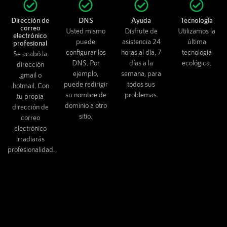
Dirección de
DNS
Ayuda
Tecnología
correo
Usted mismo
Disfrute de
Utilizamos la
electrónico
puede
asistencia 24
última
profesional
configurar los
horas al día, 7
tecnología
Se acabó la
DNS. Por
días a la
ecológica.
dirección
ejemplo,
semana, para
.gmail o
puede redirigir
todos sus
.hotmail. Con
su nombre de
problemas.
tu propia
dominio a otro
dirección de
sitio.
correo
electrónico
irradiarás
profesionalidad.