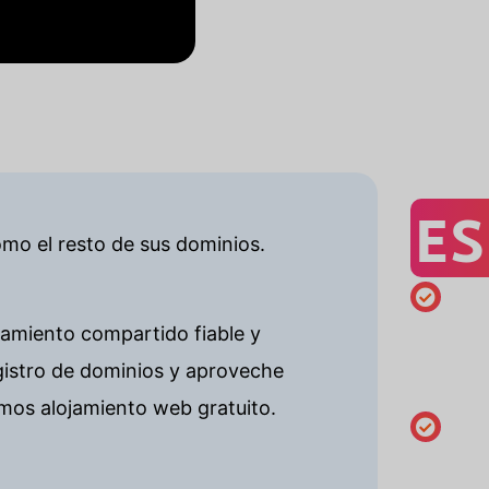
ES
omo el resto de sus dominios.
Matrícula
jamiento compartido fiable y
mínima
gistro de dominios y aproveche
de 1 año
mos alojamiento web gratuito.
Modifica
los datos