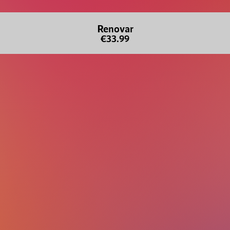
Renovar
€33.99