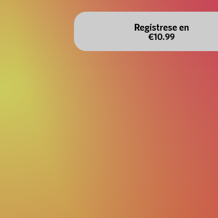
Regístrese en
€10.99