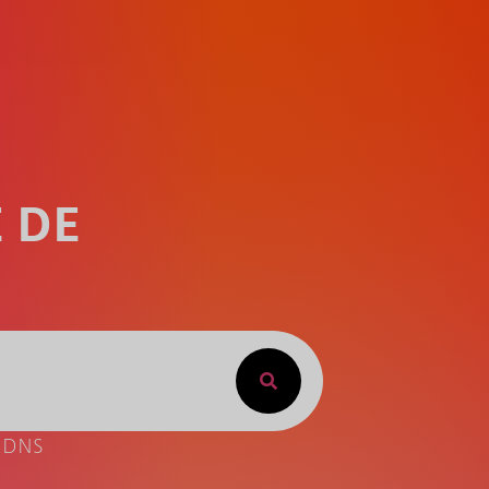
 DE
e DNS