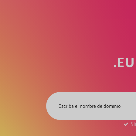
.E
Si