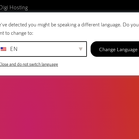
Digi Hosting
've detected you might be speaking a different language. Do you
reo electrónico
Nombres de dominio
SiteBu
nt to change to:
EN
Change Language
Close and do not switch language