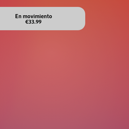
En movimiento
€33.99