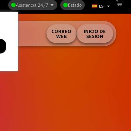
Asistencia 24/7
Estado
ES
ilder
CORREO
INICIO DE
WEB
SESIÓN