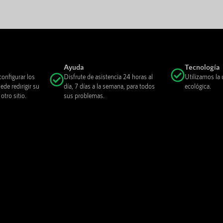
Ayuda
Tecnología
onfigurar los
Disfrute de asistencia 24 horas al
Utilizamos la 
de redirigir su
día, 7 días a la semana, para todos
ecológica.
tro sitio.
sus problemas.