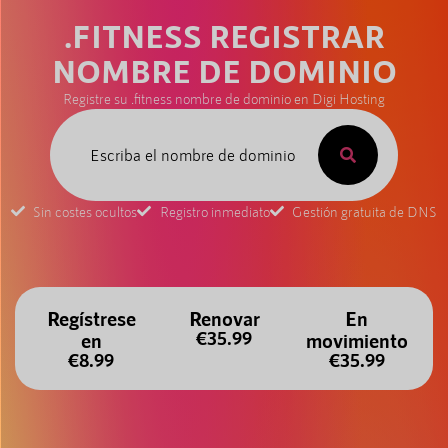
.FITNESS REGISTRAR
NOMBRE DE DOMINIO
Registre su .fitness nombre de dominio en Digi Hosting
Sin costes ocultos
Registro inmediato
Gestión gratuita de DNS
Regístrese
Renovar
En
€35.99
en
movimiento
€8.99
€35.99