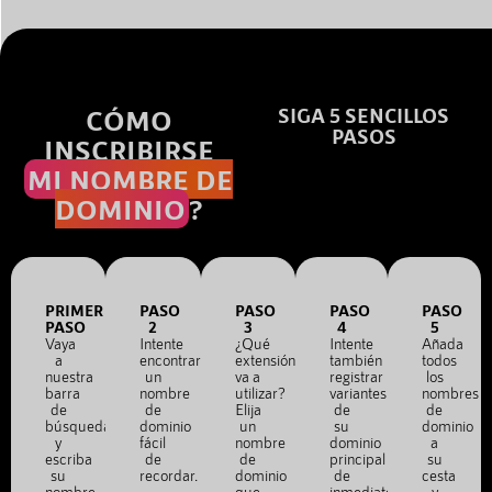
CÓMO
SIGA 5 SENCILLOS
PASOS
INSCRIBIRSE
MI NOMBRE DE
DOMINIO
?
PRIMER
PASO
PASO
PASO
PASO
PASO
2
3
4
5
Vaya
Intente
¿Qué
Intente
Añada
a
encontrar
extensión
también
todos
nuestra
un
va a
registrar
los
barra
nombre
utilizar?
variantes
nombres
de
de
Elija
de
de
búsqueda
dominio
un
su
dominio
y
fácil
nombre
dominio
a
escriba
de
de
principal
su
su
recordar.
dominio
de
cesta
nombre
que
inmediato.
y