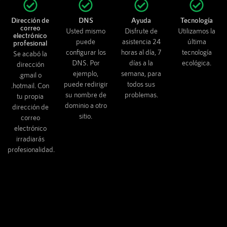
Dirección de
DNS
Ayuda
Tecnología
correo
Usted mismo
Disfrute de
Utilizamos la
electrónico
puede
asistencia 24
última
profesional
configurar los
horas al día, 7
tecnología
Se acabó la
DNS. Por
días a la
ecológica.
dirección
ejemplo,
semana, para
.gmail o
puede redirigir
todos sus
.hotmail. Con
su nombre de
problemas.
tu propia
dominio a otro
dirección de
sitio.
correo
electrónico
irradiarás
profesionalidad.