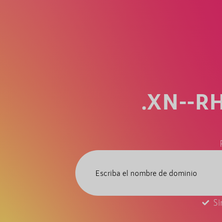
.XN--R
Si