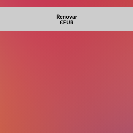
Renovar
€EUR