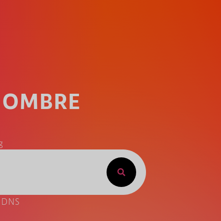
 NOMBRE
g
e DNS