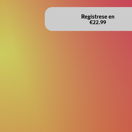
Regístrese en
€22.99