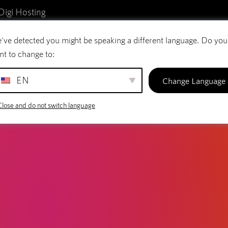
Digi Hosting
've detected you might be speaking a different language. Do you
reo electrónico
Nombres de dominio
SiteBu
nt to change to:
EN
Change Language
Close and do not switch language