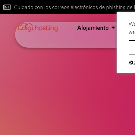
Cuidado con los correos electrónicos de phishing de 
We
Alojamiento
Cor
wa