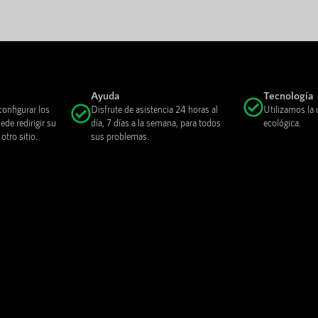
Ayuda
Tecnología
onfigurar los
Disfrute de asistencia 24 horas al
Utilizamos la 
de redirigir su
día, 7 días a la semana, para todos
ecológica.
tro sitio.
sus problemas.