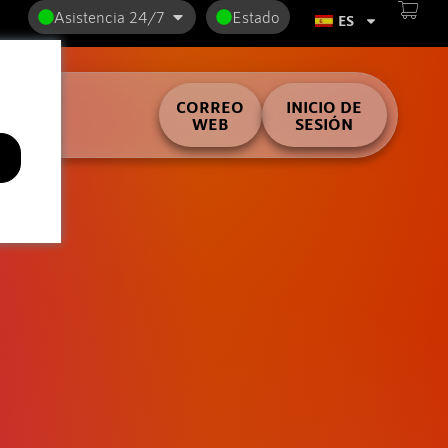
Asistencia 24/7
Estado
ES
ilder
CORREO
INICIO DE
WEB
SESIÓN