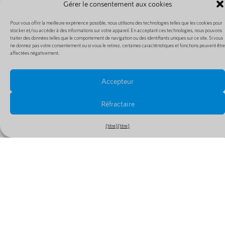
Gérer le consentement aux cookies
Noms
Courriel
Liens
Pour vous offrir la meilleure expérience possible, nous utilisons des technologies telles que les cookies pour
de
stocker et/ou accéder à des informations sur votre appareil. En acceptant ces technologies, nous pouvons
Hébergement
Soutien
traiter des données telles que le comportement de navigation ou des identifiants uniques sur ce site. Si vous
domaine
ne donnez pas votre consentement ou si vous le retirez, certaines caractéristiques et fonctions peuvent être
du courrier
Statut
affectées négativement.
Enregistrer
électronique
Actualités
un nom de
Accord de
Sites
Accepteur
domaine
niveau de
web
Transfert
service
SiteBuilder
Réfractaire
de nom de
domaine
{titre}
{titre}
Juridique
Prix et
Conditions
extensions
générales
Hébergement
d'utilisation
Politique de
Hébergement
confidentialit
web
Politique
Hébergement
d'utilisation