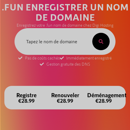
.FUN ENREGISTRER UN NOM
DE DOMAINE
Enregistrez votre .fun nom de domaine chez Digi Hosting
Pas de coûts cachés
Immédiatement enregistré
Gestion gratuite des DNS
Registre
Renouveler
Déménagement
€28.99
€28.99
€28.99