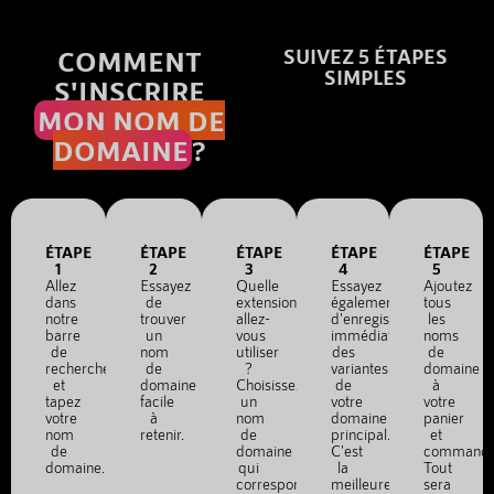
COMMENT
SUIVEZ 5 ÉTAPES
SIMPLES
S'INSCRIRE
MON NOM DE
DOMAINE
?
ÉTAPE
ÉTAPE
ÉTAPE
ÉTAPE
ÉTAPE
1
2
3
4
5
Allez
Essayez
Quelle
Essayez
Ajoutez
dans
de
extension
également
tous
notre
trouver
allez-
d'enregistrer
les
barre
un
vous
immédiatement
noms
de
nom
utiliser
des
de
recherche
de
?
variantes
domaine
et
domaine
Choisissez
de
à
tapez
facile
un
votre
votre
votre
à
nom
domaine
panier
nom
retenir.
de
principal.
et
de
domaine
C'est
commande
domaine.
qui
la
Tout
correspond
meilleure
sera