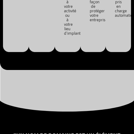
à
façon
pris
votre
de
en
activité
protéger
charge
ou
votre
automatiq
à
entreprise.
votre
lieu
d'implantation.