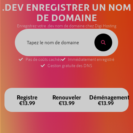
.DEV ENREGISTRER UN NOM
DE DOMAINE
Enregistrez votre .dev nom de domaine chez Digi Hosting
Pas de coûts cachés
Immédiatement enregistré
Gestion gratuite des DNS
Registre
Renouveler
Déménagement
€13.99
€13.99
€13.99