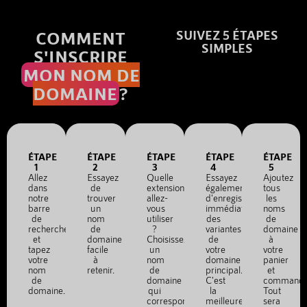
COMMENT
SUIVEZ 5 ÉTAPES
SIMPLES
S'INSCRIRE
MON NOM DE
DOMAINE
?
ÉTAPE
ÉTAPE
ÉTAPE
ÉTAPE
ÉTAPE
1
2
3
4
5
Allez
Essayez
Quelle
Essayez
Ajoutez
dans
de
extension
également
tous
notre
trouver
allez-
d'enregistrer
les
barre
un
vous
immédiatement
noms
de
nom
utiliser
des
de
recherche
de
?
variantes
domaine
et
domaine
Choisissez
de
à
tapez
facile
un
votre
votre
votre
à
nom
domaine
panier
nom
retenir.
de
principal.
et
de
domaine
C'est
commande
domaine.
qui
la
Tout
correspond
meilleure
sera