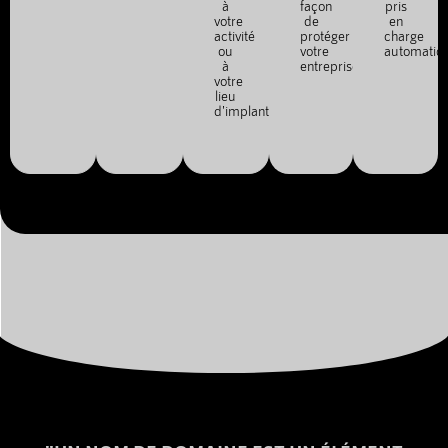
à
façon
pris
votre
de
en
activité
protéger
charge
ou
votre
automatiq
à
entreprise.
votre
lieu
d'implantation.