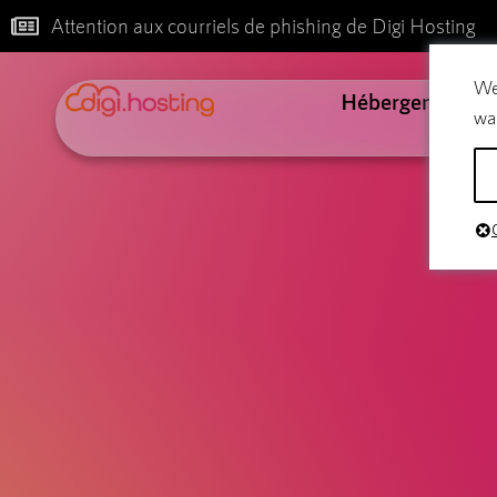
Attention aux courriels de phishing de Digi Hosting
We
Hébergement
wa