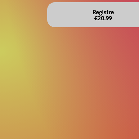
Registre
€20.99