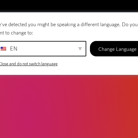
've detected you might be speaking a different language. Do you
Courriel
Noms de domaine
SiteBuilder
nt to change to:
EN
Change Language
Close and do not switch language