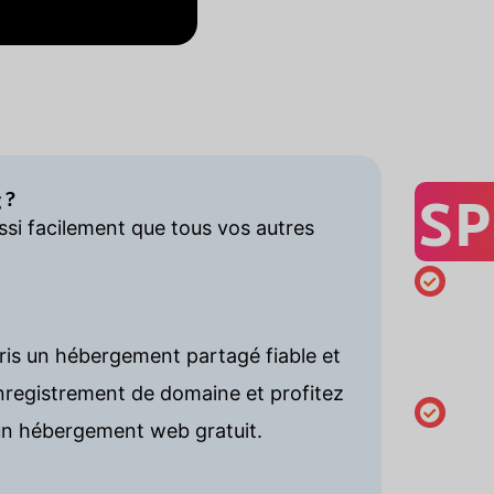
SP
 ?
si facilement que tous vos autres
Enregist
minimum
ris un hébergement partagé fiable et
an
registrement de domaine et profitez
n hébergement web gratuit.
Modifier 
coordon