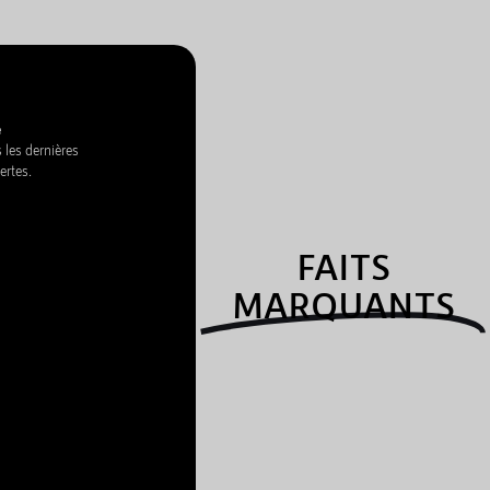
e
 les dernières
ertes.
FAITS
MARQUANTS