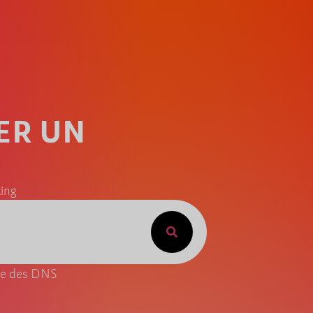
ER UN
ing
ite des DNS