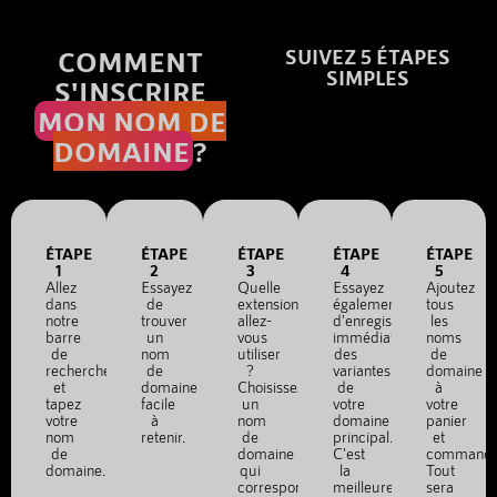
COMMENT
SUIVEZ 5 ÉTAPES
SIMPLES
S'INSCRIRE
MON NOM DE
DOMAINE
?
ÉTAPE
ÉTAPE
ÉTAPE
ÉTAPE
ÉTAPE
1
2
3
4
5
Allez
Essayez
Quelle
Essayez
Ajoutez
dans
de
extension
également
tous
notre
trouver
allez-
d'enregistrer
les
barre
un
vous
immédiatement
noms
de
nom
utiliser
des
de
recherche
de
?
variantes
domaine
et
domaine
Choisissez
de
à
tapez
facile
un
votre
votre
votre
à
nom
domaine
panier
nom
retenir.
de
principal.
et
de
domaine
C'est
commande
domaine.
qui
la
Tout
correspond
meilleure
sera