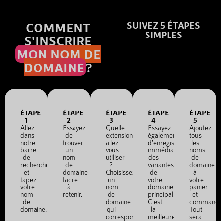
COMMENT
SUIVEZ 5 ÉTAPES
SIMPLES
S'INSCRIRE
MON NOM DE
DOMAINE
?
ÉTAPE
ÉTAPE
ÉTAPE
ÉTAPE
ÉTAPE
1
2
3
4
5
Allez
Essayez
Quelle
Essayez
Ajoutez
dans
de
extension
également
tous
notre
trouver
allez-
d'enregistrer
les
barre
un
vous
immédiatement
noms
de
nom
utiliser
des
de
recherche
de
?
variantes
domaine
et
domaine
Choisissez
de
à
tapez
facile
un
votre
votre
votre
à
nom
domaine
panier
nom
retenir.
de
principal.
et
de
domaine
C'est
commande
domaine.
qui
la
Tout
correspond
meilleure
sera