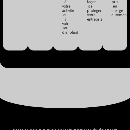
à
façon
pris
votre
de
en
activité
protéger
charge
ou
votre
automatiq
à
entreprise.
votre
lieu
d'implantation.