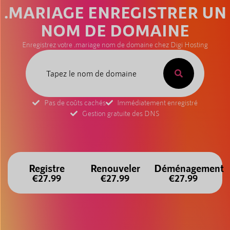
.MARIAGE ENREGISTRER UN
NOM DE DOMAINE
Enregistrez votre .mariage nom de domaine chez Digi Hosting
Pas de coûts cachés
Immédiatement enregistré
Gestion gratuite des DNS
Registre
Renouveler
Déménagement
€27.99
€27.99
€27.99