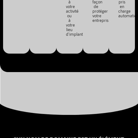
à
façon
pris
votre
de
en
activité
protéger
charge
ou
votre
automatiq
à
entreprise.
votre
lieu
d'implantation.