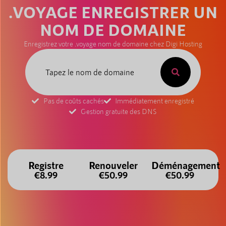
.VOYAGE ENREGISTRER UN
NOM DE DOMAINE
Enregistrez votre .voyage nom de domaine chez Digi Hosting
Pas de coûts cachés
Immédiatement enregistré
Gestion gratuite des DNS
Registre
Renouveler
Déménagement
€8.99
€50.99
€50.99