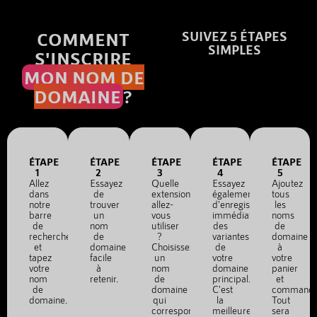
COMMENT
SUIVEZ 5 ÉTAPES
SIMPLES
S'INSCRIRE
MON NOM DE
DOMAINE
?
ÉTAPE
ÉTAPE
ÉTAPE
ÉTAPE
ÉTAPE
1
2
3
4
5
Allez
Essayez
Quelle
Essayez
Ajoutez
dans
de
extension
également
tous
notre
trouver
allez-
d'enregistrer
les
barre
un
vous
immédiatement
noms
de
nom
utiliser
des
de
recherche
de
?
variantes
domaine
et
domaine
Choisissez
de
à
tapez
facile
un
votre
votre
votre
à
nom
domaine
panier
nom
retenir.
de
principal.
et
de
domaine
C'est
commande
domaine.
qui
la
Tout
correspond
meilleure
sera