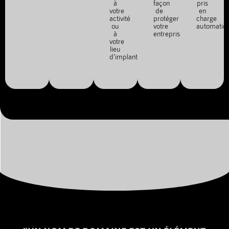
à
façon
pris
votre
de
en
activité
protéger
charge
ou
votre
automatiq
à
entreprise.
votre
lieu
d'implantation.