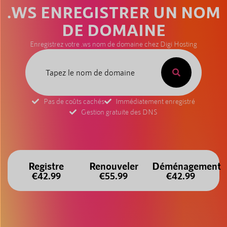
.WS ENREGISTRER UN NOM
DE DOMAINE
Enregistrez votre .ws nom de domaine chez Digi Hosting
Pas de coûts cachés
Immédiatement enregistré
Gestion gratuite des DNS
Registre
Renouveler
Déménagement
€42.99
€55.99
€42.99