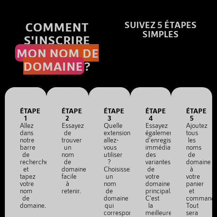
COMMENT
SUIVEZ 5 ÉTAPES
SIMPLES
S'INSCRIRE
MON NOM DE
DOMAINE
?
ÉTAPE
ÉTAPE
ÉTAPE
ÉTAPE
ÉTAPE
1
2
3
4
5
Allez
Essayez
Quelle
Essayez
Ajoutez
dans
de
extension
également
tous
notre
trouver
allez-
d'enregistrer
les
barre
un
vous
immédiatement
noms
de
nom
utiliser
des
de
recherche
de
?
variantes
domaine
et
domaine
Choisissez
de
à
tapez
facile
un
votre
votre
votre
à
nom
domaine
panier
nom
retenir.
de
principal.
et
de
domaine
C'est
commande
domaine.
qui
la
Tout
correspond
meilleure
sera