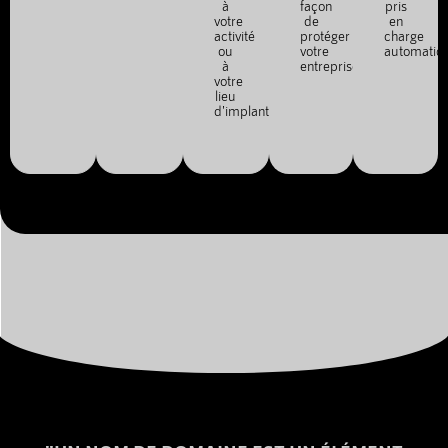
à
façon
pris
votre
de
en
activité
protéger
charge
ou
votre
automatiq
à
entreprise.
votre
lieu
d'implantation.