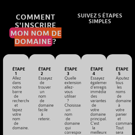
COMMENT
SUIVEZ 5 ÉTAPES
SIMPLES
S'INSCRIRE
MON NOM DE
DOMAINE
?
ÉTAPE
ÉTAPE
ÉTAPE
ÉTAPE
ÉTAPE
1
2
3
4
5
Allez
Essayez
Quelle
Essayez
Ajoutez
dans
de
extension
également
tous
notre
trouver
allez-
d'enregistrer
les
barre
un
vous
immédiatement
noms
de
nom
utiliser
des
de
recherche
de
?
variantes
domaine
et
domaine
Choisissez
de
à
tapez
facile
un
votre
votre
votre
à
nom
domaine
panier
nom
retenir.
de
principal.
et
de
domaine
C'est
commande
domaine.
qui
la
Tout
correspond
meilleure
sera