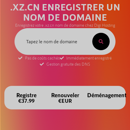
.XZ.CN ENREGISTRER UN
NOM DE DOMAINE
Enregistrez votre .xz.cn nom de domaine chez Digi Hosting
Pas de coûts cachés
Immédiatement enregistré
Gestion gratuite des DNS
Registre
Renouveler
Déménagement
€37.99
€EUR