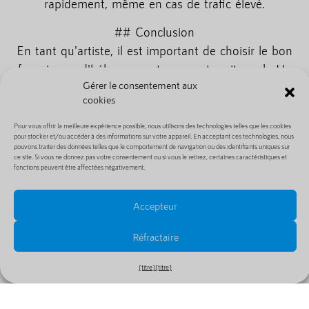
rapidement, même en cas de trafic élevé.
## Conclusion
En tant qu'artiste, il est important de choisir le bon
fournisseur d'hébergement pour votre site web. Un
Gérer le consentement aux
bon hébergeur vous permettra de présenter vos
cookies
œuvres en ligne de manière rapide et fiable.
Lorsque vous choisissez un hébergeur, tenez
Pour vous offrir la meilleure expérience possible, nous utilisons des technologies telles que les cookies
pour stocker et/ou accéder à des informations sur votre appareil. En acceptant ces technologies, nous
compte de facteurs tels que la vitesse, la fiabilité et
pouvons traiter des données telles que le comportement de navigation ou des identifiants uniques sur
ce site. Si vous ne donnez pas votre consentement ou si vous le retirez, certaines caractéristiques et
les fonctions disponibles adaptées aux artistes. En
fonctions peuvent être affectées négativement.
choisissant le bon partenaire d'hébergement, vous
pourrez présenter votre passion pour l'art à un large
Accepteur
public.
Réfractaire
{titre}
{titre}