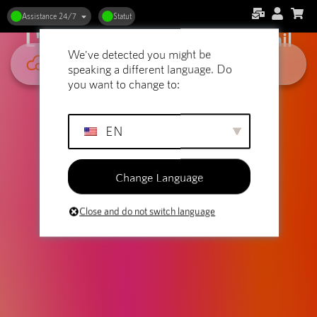
Hébergement web et artistes :
Assistance 24/7
Statut
L'espace idéal pour votre travail
We've detected you might be
speaking a different language. Do
you want to change to:
EN
Change Language
Close and do not switch language