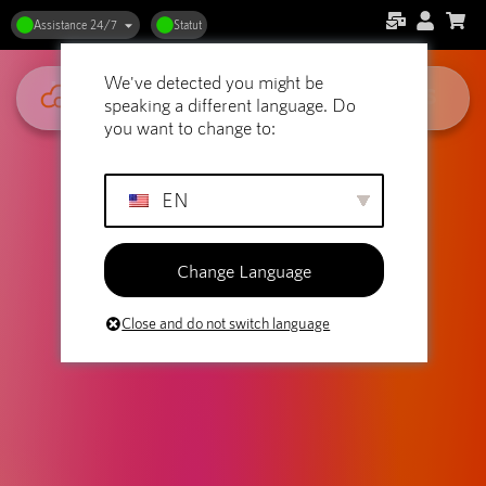
Hébergement web et
Assistance 24/7
Statut
photographie : Le bon
We've detected you might be
hébergement pour vos images
speaking a different language. Do
you want to change to:
EN
Change Language
Close and do not switch language