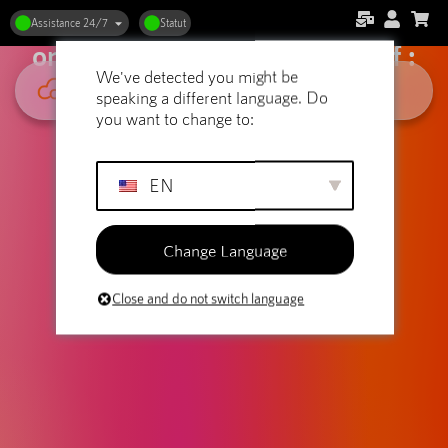
Hébergement web et
Assistance 24/7
Statut
organisations à but non lucratif :
We've detected you might be
Avoir un impact en ligne
speaking a different language. Do
you want to change to:
EN
Change Language
Close and do not switch language