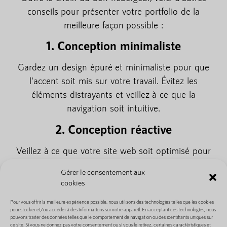
conseils pour présenter votre portfolio de la
meilleure façon possible :
1. Conception minimaliste
Gardez un design épuré et minimaliste pour que
l'accent soit mis sur votre travail. Évitez les
éléments distrayants et veillez à ce que la
navigation soit intuitive.
2. Conception réactive
Veillez à ce que votre site web soit optimisé pour
les appareils mobiles. De plus en plus de personnes
Gérer le consentement aux
utilisent leur smartphone ou leur tablette pour
cookies
consulter des sites web. Il est donc essentiel que
Pour vous offrir la meilleure expérience possible, nous utilisons des technologies telles que les cookies
votre site web s'affiche correctement sur différentes
pour stocker et/ou accéder à des informations sur votre appareil. En acceptant ces technologies, nous
tailles d'écran.
pouvons traiter des données telles que le comportement de navigation ou des identifiants uniques sur
ce site. Si vous ne donnez pas votre consentement ou si vous le retirez, certaines caractéristiques et