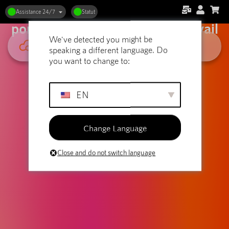
Hébergement de sites web et de
Assistance 24/7
Statut
portfolios : Présentez votre travail
We've detected you might be
à la perfection
speaking a different language. Do
you want to change to:
EN
Change Language
Close and do not switch language