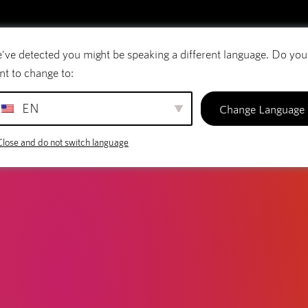
LOG
em em linha: Criar um ambiente d
've detected you might be speaking a different language. Do you
rreio eletrónico
Nomes de domínio
SiteBui
agem acessível
nt to change to:
EN
Change Language
Close and do not switch language