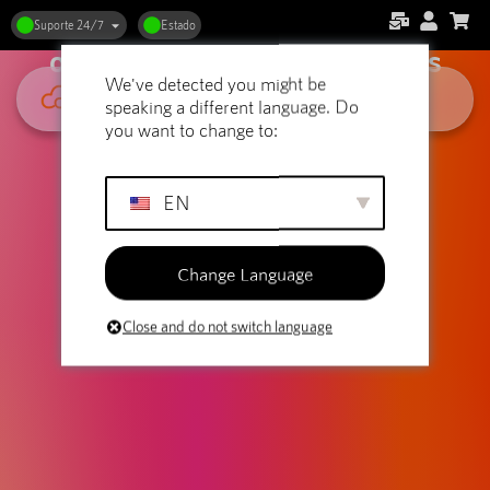
Alojamento Web para qualquer
Suporte 24/7
Estado
orçamento: Apresentação dos
We've detected you might be
principais fornecedores
speaking a different language. Do
you want to change to:
EN
Change Language
Close and do not switch language