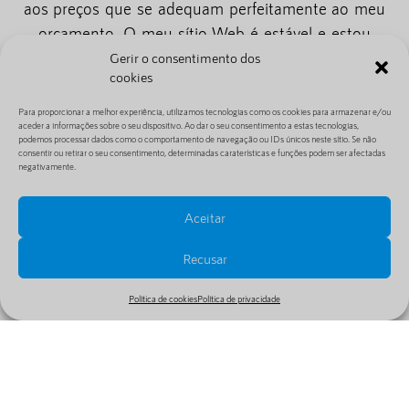
aos preços que se adequam perfeitamente ao meu
orçamento. O meu sítio Web é estável e estou
muito satisfeito com os seus serviços."
Gerir o consentimento dos
cookies
Se procura um alojamento Web acessível, considere
Para proporcionar a melhor experiência, utilizamos tecnologias como os cookies para armazenar e/ou
definitivamente estes fornecedores de topo.
aceder a informações sobre o seu dispositivo. Ao dar o seu consentimento a estas tecnologias,
podemos processar dados como o comportamento de navegação ou IDs únicos neste sítio. Se não
Oferecem serviços de alojamento de alta qualidade
consentir ou retirar o seu consentimento, determinadas caraterísticas e funções podem ser afectadas
a um preço adequado a qualquer orçamento.
negativamente.
Aceitar
Recusar
Índice
Política de cookies
Política de privacidade